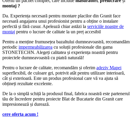
Oferiti un pachet complet, care include
măsurători
,
prelucrare
și
montaj ?
Da. Experiența necesară pentru montare placilor din Granit face
necesară angajarea unui profesionist pentru a obține o instalare
perfectă și fără cusur. Apelează chiar astăzi la
serviciile noastre de
montaj
pentru o lucrare de calitate la un preț accesibil
Pentru a menține frumusețea bazaltului dumneavoastră, recomandăm
periodic
impermeabilizarea
cu soluții profesionale din gama
STONETECHN. Alegeți calitatea și experiența noastră pentru
proiectele dumneavoastră cu piatră naturală!
Pentru o lucrare de calitate, recomandăm și oferim
adeziv Mapei
superflexibil, de culoare gri, potrivit atât pentru utilizare interioară,
cât și exterioară. Este un produs profesional care vă va ajuta să
obțineți rezultate excelente.
De la o simplă schiță la produsul final, fabrica noastră este partenerul
tău de încredere pentru proiecte Blat de Bucatarie din Granit care
impresionează și durează.
cere oferta acum !