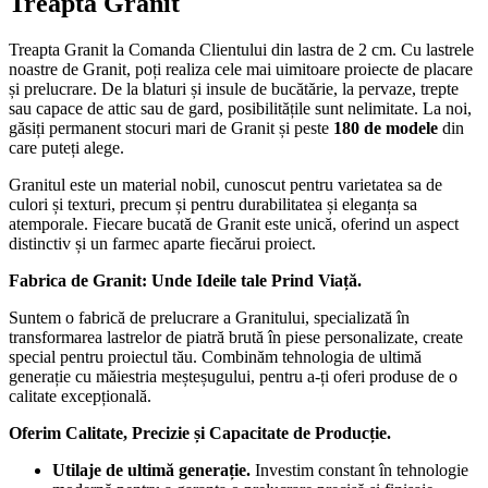
Treapta Granit
Treapta Granit la Comanda Clientului din lastra de 2 cm. Cu lastrele
noastre de Granit, poți realiza cele mai uimitoare proiecte de placare
și prelucrare. De la blaturi și insule de bucătărie, la pervaze, trepte
sau capace de attic sau de gard, posibilitățile sunt nelimitate. La noi,
găsiți permanent stocuri mari de Granit și peste
180 de modele
din
care puteți alege.
Granitul este un material nobil, cunoscut pentru varietatea sa de
culori și texturi, precum și pentru durabilitatea și eleganța sa
atemporale. Fiecare bucată de Granit este unică, oferind un aspect
distinctiv și un farmec aparte fiecărui proiect.
Fabrica de Granit: Unde Ideile tale Prind Viață.
Suntem o fabrică de prelucrare a Granitului, specializată în
transformarea lastrelor de piatră brută în piese personalizate, create
special pentru proiectul tău. Combinăm tehnologia de ultimă
generație cu măiestria meșteșugului, pentru a-ți oferi produse de o
calitate excepțională.
Oferim Calitate, Precizie și Capacitate de Producție.
Utilaje de ultimă generație.
Investim constant în tehnologie