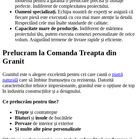
modernă pentru a garanta o prelucrare precisă și finisaje
perfecte. Indiferent de complexitatea proiectului.
Oameni specializați.
Echipa noastră de experți se asigură că
fiecare piesă este executată cu cea mai mare atenție la detalii.
Respectând cele mai înalte standarde de calitate.
Capacitate mare de producție.
Indiferent de mărimea
proiectului tău, putem executa comenzi personalizate de orice
volum. Asigurând termene de livrare rapide și eficiente.
Prelucram la Comanda Treapta din
Granit
Granitul este o alegere excelentă pentru cei care caută o
piatră
naturală
care să îmbine frumusețea cu rezistența. Datorită
caracteristicilor tehnice impresionante, granitul este o opțiune de top
în industria construcțiilor și a designului.
Ce prelucrăm pentru tine?
Trepte
și contratrepte
Blaturi
și
insule
de bucătărie
Pervaze
de interior și exterior
Și multe alte piese personalizate