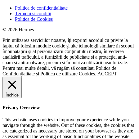
Politica de confidentialitate
Termeni si conditii
Politica de Cookies
© 2026 Hermes
Prin utilizarea serviciilor noastre, îți exprimi acordul cu privire la
faptul că folosim module cookie și alte tehnologii similare în scopul
îmbunătățirii și al personalizării conținutului nostru, în vederea
analizării traficului, a furnizării de publicitate și a protecției anti-
spam și anti-malware, precum și împotriva utilizării neautorizate.
Pentru mai multe detalii, vă rugăm să consultați
Politica de
Confidențialitate
și
Politica de utilizare Cookies.
ACCEPT
Închide
Privacy Overview
This website uses cookies to improve your experience while you
navigate through the website. Out of these cookies, the cookies that
are categorized as necessary are stored on your browser as they are
as essential for the working of basic functionalities of the website.