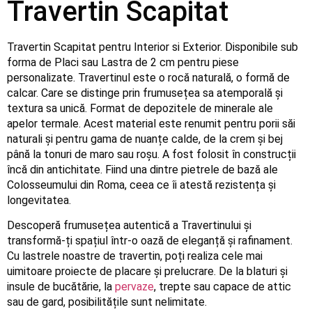
Travertin Scapitat
Travertin Scapitat pentru Interior si Exterior. Disponibile sub
forma de Placi sau Lastra de 2 cm pentru piese
personalizate. Travertinul este o rocă naturală, o formă de
calcar. Care se distinge prin frumusețea sa atemporală și
textura sa unică. Format de depozitele de minerale ale
apelor termale. Acest material este renumit pentru porii săi
naturali și pentru gama de nuanțe calde, de la crem și bej
până la tonuri de maro sau roșu. A fost folosit în construcții
încă din antichitate. Fiind una dintre pietrele de bază ale
Colosseumului din Roma, ceea ce îi atestă rezistența și
longevitatea.
Descoperă frumusețea autentică a Travertinului și
transformă-ți spațiul într-o oază de eleganță și rafinament.
Cu lastrele noastre de travertin, poți realiza cele mai
uimitoare proiecte de placare și prelucrare. De la blaturi și
insule de bucătărie, la
pervaze
, trepte sau capace de attic
sau de gard, posibilitățile sunt nelimitate.