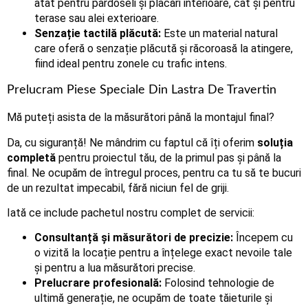
atât pentru pardoseli și placări interioare, cât și pentru
terase sau alei exterioare.
Senzație tactilă plăcută:
Este un material natural
care oferă o senzație plăcută și răcoroasă la atingere,
fiind ideal pentru zonele cu trafic intens.
Prelucram Piese Speciale Din Lastra De Travertin
Mă puteți asista de la măsurători până la montajul final?
Da, cu siguranță! Ne mândrim cu faptul că îți oferim
soluția
completă
pentru proiectul tău, de la primul pas și până la
final. Ne ocupăm de întregul proces, pentru ca tu să te bucuri
de un rezultat impecabil, fără niciun fel de griji.
Iată ce include pachetul nostru complet de servicii:
Consultanță și măsurători de precizie:
Începem cu
o vizită la locație pentru a înțelege exact nevoile tale
și pentru a lua măsurători precise.
Prelucrare profesională:
Folosind tehnologie de
ultimă generație, ne ocupăm de toate tăieturile și