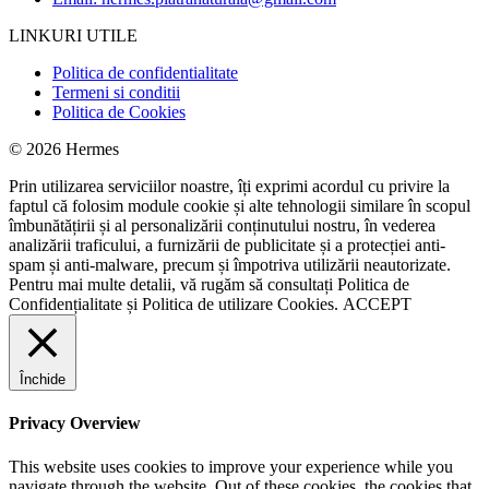
LINKURI UTILE
Politica de confidentialitate
Termeni si conditii
Politica de Cookies
© 2026 Hermes
Prin utilizarea serviciilor noastre, îți exprimi acordul cu privire la
faptul că folosim module cookie și alte tehnologii similare în scopul
îmbunătățirii și al personalizării conținutului nostru, în vederea
analizării traficului, a furnizării de publicitate și a protecției anti-
spam și anti-malware, precum și împotriva utilizării neautorizate.
Pentru mai multe detalii, vă rugăm să consultați
Politica de
Confidențialitate
și
Politica de utilizare Cookies.
ACCEPT
Închide
Privacy Overview
This website uses cookies to improve your experience while you
navigate through the website. Out of these cookies, the cookies that