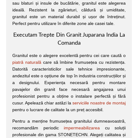
sau blaturi și insule de bucătărie, granitul este alegerea
ideală. Rezistent la zgârieturi, căldură și umiditate,
granitul este un material durabil și ușor de întreținut.
Perfect pentru utilizare în diferite zone ale casei tale.
Executam Trepte Din Granit Juparana India La
Comanda
Granitul este o alegere excelentă pentru cei care caută o
piatră naturală
care să îmbine frumusețea cu rezistența.
Datorită caracteristicilor sale tehnice impresionante,
andezitul este o opțiune de top în industria construcțiilor și
a designului. Experiența necesară pentru montare
pavajelor din granit face necesară angajarea unui
profesionist pentru a obține o instalare perfectă și fără
cusur. Apelează chiar astăzi la
serviciile noastre de montaj
pentru o lucrare de calitate la un preț accesibil.
Pentru a menține frumusețea granitului dumneavoastră,
recomandăm periodic
impermeabilizarea
cu soluții
profesionale din gama STONETECHN. Alegeți calitatea și