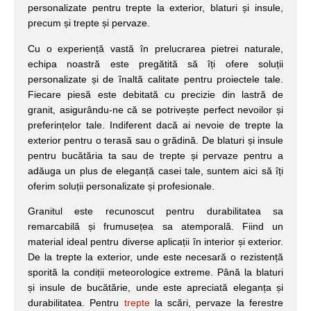
personalizate pentru trepte la exterior, blaturi și insule,
precum și trepte și pervaze.
Cu o experiență vastă în prelucrarea pietrei naturale,
echipa noastră este pregătită să îți ofere soluții
personalizate și de înaltă calitate pentru proiectele tale.
Fiecare piesă este debitată cu precizie din lastră de
granit, asigurându-ne că se potrivește perfect nevoilor și
preferințelor tale. Indiferent dacă ai nevoie de trepte la
exterior pentru o terasă sau o grădină. De blaturi și insule
pentru bucătăria ta sau de trepte și pervaze pentru a
adăuga un plus de eleganță casei tale, suntem aici să îți
oferim soluții personalizate și profesionale.
Granitul este recunoscut pentru durabilitatea sa
remarcabilă și frumusețea sa atemporală. Fiind un
material ideal pentru diverse aplicații în interior și exterior.
De la trepte la exterior, unde este necesară o rezistență
sporită la condiții meteorologice extreme. Până la blaturi
și insule de bucătărie, unde este apreciată eleganța și
durabilitatea. Pentru
trepte
la scări, pervaze la ferestre