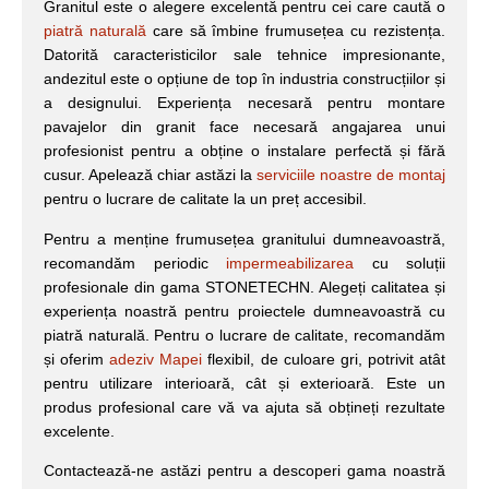
Granitul este o alegere excelentă pentru cei care caută o
piatră naturală
care să îmbine frumusețea cu rezistența.
Datorită caracteristicilor sale tehnice impresionante,
andezitul este o opțiune de top în industria construcțiilor și
a designului. Experiența necesară pentru montare
pavajelor din granit face necesară angajarea unui
profesionist pentru a obține o instalare perfectă și fără
cusur. Apelează chiar astăzi la
serviciile noastre de montaj
pentru o lucrare de calitate la un preț accesibil.
Pentru a menține frumusețea granitului dumneavoastră,
recomandăm periodic
impermeabilizarea
cu soluții
profesionale din gama STONETECHN. Alegeți calitatea și
experiența noastră pentru proiectele dumneavoastră cu
piatră naturală. Pentru o lucrare de calitate, recomandăm
și oferim
adeziv Mapei
flexibil, de culoare gri, potrivit atât
pentru utilizare interioară, cât și exterioară. Este un
produs profesional care vă va ajuta să obțineți rezultate
excelente.
Contactează-ne astăzi pentru a descoperi gama noastră