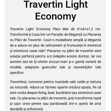
Travertin Light
Economy
Travertin Light Economy Placi Mat de 61x61x1,2 cm.
Transformă-ți Casa într-un Paradis de Eleganță cu Placarea
cu Plăci de Travertin. Cauti o modalitate simplă și elegantă
de a aduce un plus de rafinament și frumusețe în interiorul
și exteriorul casei tale? Placarea cu plăci de travertin este
soluția perfectă pentru a-ți îndeplini aceste dorințe. Iar noi
suntem aici să îți oferim stocuri mari și o gamă variată de
modele, adaptate gusturilor tale și necesităților tale
specifice.
Travertinul, cunoscut pentru nuanțele sale calde și textura
sa naturală. Aduce un farmec aparte oricărui spațiu, fie că
este vorba despre living, baie, bucătărie sau exteriorul casei
tale. Cu placarea cu plăci de travertin, poți transforma rapid
și ușor orice perete sau pardoseală într-o operă de artă
durabilă și sofisticată.