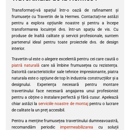
Transformați-vă spațiul într-o oază de rafinament și
frumusețe cu Travertin de la Hermes. Contactați-ne astăzi
pentru a explora opțiunile noastre și pentru a începe
transformarea locuinței dvs. într-un spațiu de vis. Cu
produse de înaltă calitate și servicii profesionale, suntem
partenerul ideal pentru toate proiectele dvs. de design
interior.
Travertin-ul este o alegere excelentă pentru cei care caută o
piatră naturală
care să îmbine frumusețea cu rezistența.
Datorită caracteristicilor sale tehnice impresionante, piatra
naturala este o opțiune de top în industria construcțiilor și a
designului. Experiența necesară pentru montare
travertinului face necesară angajarea unui profesionist
pentru a obține o instalare perfectă și fără cusur. Apelează
chiar astăzi la
serviciile noastre de montaj
pentru o lucrare
de calitate la un preț accesibil.
Pentru a menține frumusețea travertinului dumneavoastră,
recomandăm periodic
impermeabilizarea
cu soluții