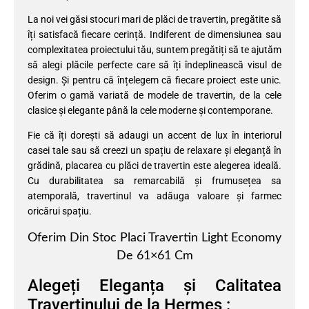
La noi vei găsi stocuri mari de plăci de travertin, pregătite să
îți satisfacă fiecare cerință. Indiferent de dimensiunea sau
complexitatea proiectului tău, suntem pregătiți să te ajutăm
să alegi plăcile perfecte care să îți îndeplinească visul de
design. Și pentru că înțelegem că fiecare proiect este unic.
Oferim o gamă variată de modele de travertin, de la cele
clasice și elegante până la cele moderne și contemporane.
Fie că îți dorești să adaugi un accent de lux în interiorul
casei tale sau să creezi un spațiu de relaxare și eleganță în
grădină, placarea cu plăci de travertin este alegerea ideală.
Cu durabilitatea sa remarcabilă și frumusețea sa
atemporală, travertinul va adăuga valoare și farmec
oricărui spațiu.
Oferim Din Stoc Placi Travertin Light Economy
De 61×61 Cm
Alegeți Eleganța și Calitatea
Travertinului de la Hermes :