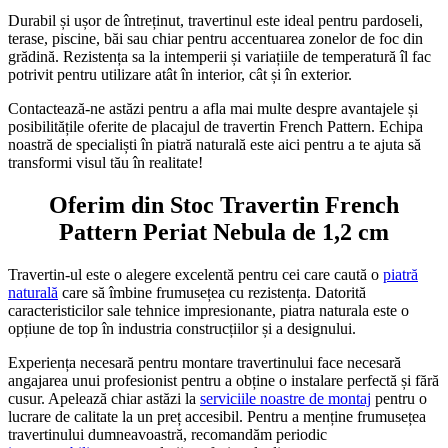
Durabil și ușor de întreținut, travertinul este ideal pentru pardoseli,
terase, piscine, băi sau chiar pentru accentuarea zonelor de foc din
grădină. Rezistența sa la intemperii și variațiile de temperatură îl fac
potrivit pentru utilizare atât în interior, cât și în exterior.
Contactează-ne astăzi pentru a afla mai multe despre avantajele și
posibilitățile oferite de placajul de travertin French Pattern. Echipa
noastră de specialiști în piatră naturală este aici pentru a te ajuta să
transformi visul tău în realitate!
Oferim din Stoc Travertin French
Pattern Periat Nebula de 1,2 cm
Travertin-ul este o alegere excelentă pentru cei care caută o
piatră
naturală
care să îmbine frumusețea cu rezistența. Datorită
caracteristicilor sale tehnice impresionante, piatra naturala este o
opțiune de top în industria construcțiilor și a designului.
Experiența necesară pentru montare travertinului face necesară
angajarea unui profesionist pentru a obține o instalare perfectă și fără
cusur. Apelează chiar astăzi la
serviciile noastre de montaj
pentru o
lucrare de calitate la un preț accesibil. Pentru a menține frumusețea
travertinului dumneavoastră, recomandăm periodic