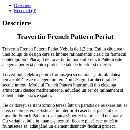
Descriere
Recenzii (0)
Descriere
Travertin French Pattern Periat
Travertin French Pattern Periat Nebula de 1,2 cm. Esti in căutarea
unei soluții de design care să îmbine rafinamentul clasic cu farmecul
contemporan? Placajul de travertin în modelul French Pattern este
alegerea perfectă pentru proiectele tale de interior și exterior.
Travertinul, celebru pentru frumusețea sa naturală și durabilitatea
remarcabilă, este o alegere preferată în designul arhitectural de
secole întregi. Modelul French Pattern împrumută din eleganța
arhitecturii clasice mediteraneene, aducând un aer de rafinament și
autenticitate în orice spațiu.
Fie că dorești să transformi o terasă într-un paradis de relaxare sau să
creezi o atmosferă sofisticată în interiorul casei tale, placajul de
travertin French Pattern se adaptează perfect la orice stil decorativ.
Cu variații subtile în nuanțe și texturi, fiecare placă este unică în
frumusețea sa, adăugând un element distinctiv fiecărui proiect.