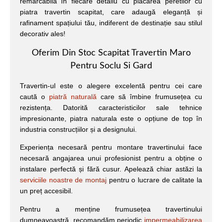
remarcabilă în fiecare detaliu cu placarea peretilor cu
piatra travertin scapitat, care adaugă eleganță și
rafinament spațiului tău, indiferent de destinație sau stilul
decorativ ales!
Oferim Din Stoc Scapitat Travertin Maro
Pentru Soclu Si Gard
Travertin-ul este o alegere excelentă pentru cei care
caută o
piatră naturală
care să îmbine frumusețea cu
rezistența. Datorită caracteristicilor sale tehnice
impresionante, piatra naturala este o opțiune de top în
industria construcțiilor și a designului.
Experiența necesară pentru montare travertinului face
necesară angajarea unui profesionist pentru a obține o
instalare perfectă și fără cusur. Apelează chiar astăzi la
serviciile noastre de montaj
pentru o lucrare de calitate la
un preț accesibil.
Pentru a menține frumusețea travertinului
dumneavoastră, recomandăm periodic
impermeabilizarea