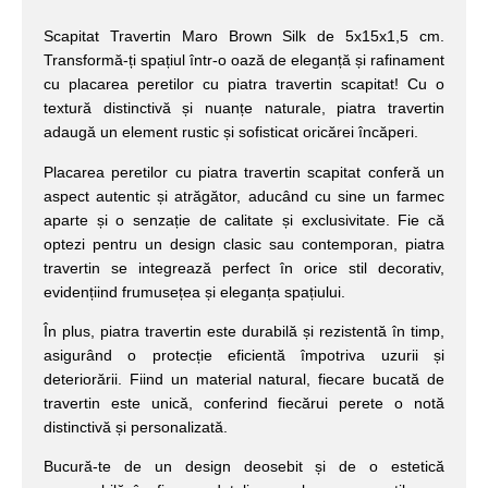
Scapitat Travertin Maro Brown Silk de 5x15x1,5 cm.
Transformă-ți spațiul într-o oază de eleganță și rafinament
cu placarea peretilor cu piatra travertin scapitat! Cu o
textură distinctivă și nuanțe naturale, piatra travertin
adaugă un element rustic și sofisticat oricărei încăperi.
Placarea peretilor cu piatra travertin scapitat conferă un
aspect autentic și atrăgător, aducând cu sine un farmec
aparte și o senzație de calitate și exclusivitate. Fie că
optezi pentru un design clasic sau contemporan, piatra
travertin se integrează perfect în orice stil decorativ,
evidențiind frumusețea și eleganța spațiului.
În plus, piatra travertin este durabilă și rezistentă în timp,
asigurând o protecție eficientă împotriva uzurii și
deteriorării. Fiind un material natural, fiecare bucată de
travertin este unică, conferind fiecărui perete o notă
distinctivă și personalizată.
Bucură-te de un design deosebit și de o estetică