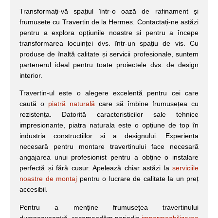
Transformați-vă spațiul într-o oază de rafinament și
frumusețe cu Travertin de la Hermes. Contactați-ne astăzi
pentru a explora opțiunile noastre și pentru a începe
transformarea locuinței dvs. într-un spațiu de vis. Cu
produse de înaltă calitate și servicii profesionale, suntem
partenerul ideal pentru toate proiectele dvs. de design
interior.
Travertin-ul este o alegere excelentă pentru cei care
caută o
piatră naturală
care să îmbine frumusețea cu
rezistența. Datorită caracteristicilor sale tehnice
impresionante, piatra naturala este o opțiune de top în
industria construcțiilor și a designului. Experiența
necesară pentru montare travertinului face necesară
angajarea unui profesionist pentru a obține o instalare
perfectă și fără cusur. Apelează chiar astăzi la
serviciile
noastre de montaj
pentru o lucrare de calitate la un preț
accesibil.
Pentru a menține frumusețea travertinului
dumneavoastră, recomandăm periodic
impermeabilizarea