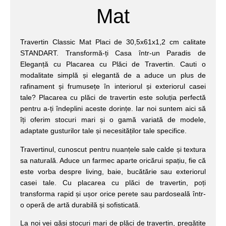
Mat
Travertin Classic Mat Placi de 30,5x61x1,2 cm calitate
STANDART. Transformă-ți Casa într-un Paradis de
Eleganță cu Placarea cu Plăci de Travertin. Cauti o
modalitate simplă și elegantă de a aduce un plus de
rafinament și frumusețe în interiorul și exteriorul casei
tale? Placarea cu plăci de travertin este soluția perfectă
pentru a-ți îndeplini aceste dorințe. Iar noi suntem aici să
îți oferim stocuri mari și o gamă variată de modele,
adaptate gusturilor tale și necesităților tale specifice.
Travertinul, cunoscut pentru nuanțele sale calde și textura
sa naturală. Aduce un farmec aparte oricărui spațiu, fie că
este vorba despre living, baie, bucătărie sau exteriorul
casei tale. Cu placarea cu plăci de travertin, poți
transforma rapid și ușor orice perete sau pardoseală într-
o operă de artă durabilă și sofisticată.
La noi vei găsi stocuri mari de plăci de travertin, pregătite