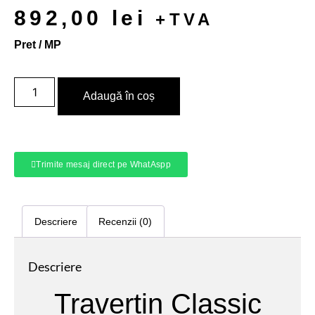
892,00
lei
+TVA
Pret / MP
Adaugă în coș
Trimite mesaj direct pe WhatAspp
Descriere
Recenzii (0)
Descriere
Travertin Classic