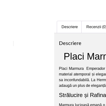
Descriere
Recenzii (0
Descriere
Placi Mar
Placi Marmura Emperador L
material atemporal și elega
sa inconfundabilă. La Herm
adaugă un plus de eleganță ș
Strălucire și Rafin
Marmura lucioasă emană o st