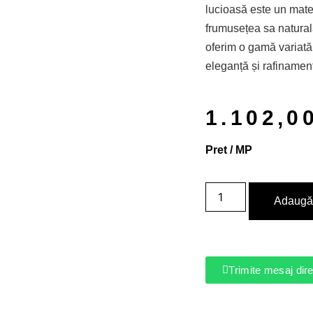
lucioasă este un mate
frumusețea sa natural
oferim o gamă variat
eleganță și rafinament
1.102,0
Pret / MP
Adaugă 
Trimite mesaj di