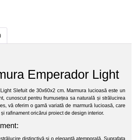
)
mura Emperador Light
ight Slefuit de 30x60x2 cm. Marmura lucioasă este un
nt, cunoscut pentru frumusețea sa naturală și strălucirea
es, vă oferim o gamă variată de marmură lucioasă, care
i rafinament oricărui proiect de design interior.
ament:
rălucire distinctivă și o eleganță atemporală. Suprafața