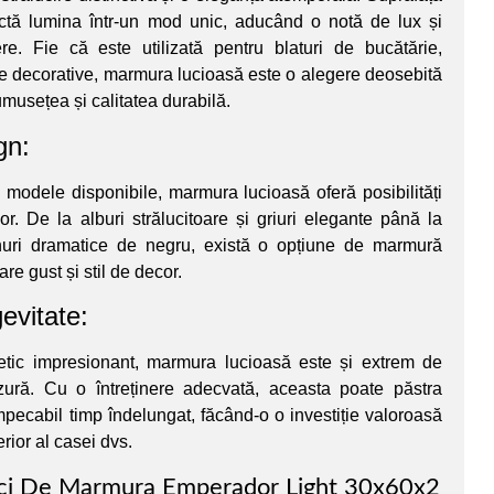
ectă lumina într-un mod unic, aducând o notă de lux și
re. Fie că este utilizată pentru blaturi de bucătărie,
e decorative, marmura lucioasă este o alegere deosebită
umusețea și calitatea durabilă.
gn:
 modele disponibile, marmura lucioasă oferă posibilități
ior. De la alburi strălucitoare și griuri elegante până la
nuri dramatice de negru, există o opțiune de marmură
are gust și stil de decor.
gevitate:
etic impresionant, marmura lucioasă este și extrem de
uzură. Cu o întreținere adecvată, aceasta poate păstra
impecabil timp îndelungat, făcând-o o investiție valoroasă
erior al casei dvs.
aci De Marmura Emperador Light 30x60x2