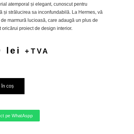
rial atemporal și elegant, cunoscut pentru
ă și strălucirea sa inconfundabilă. La Hermes, vă
ă de marmură lucioasă, care adaugă un plus de
 oricărui proiect de design interior.
0
lei
+TVA
în coș
rect pe WhatAspp