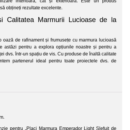
utilizare interioară, cât și exterioară. Este un produs
să obțineți rezultate excelente.
și Calitatea Marmurii Lucioase de la
r-o oază de rafinament și frumusețe cu marmura lucioasă
e astăzi pentru a explora opțiunile noastre și pentru a
i dvs. într-un spațiu de vis. Cu produse de înaltă calitate
suntem partenerul ideal pentru toate proiectele dvs. de
um.
cenzie pentru „Placi Marmura Emperador Light Slefuit de