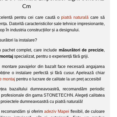
Cm
celentă pentru cei care caută o
piatră naturală
care să
nța. Datorită caracteristicilor sale tehnice impresionante,
p în industria construcțiilor și a designului.
surători la instalare?
n pachet complet, care include
măsurători de precizie
,
montaj
specializat, pentru o experiență fără griji.
 montare pavajelor din bazalt face necesară angajarea
obține o instalare perfectă și fără cusur. Apelează chiar
de montaj
pentru o lucrare de calitate la un preț accesibil
țea bazaltului dumneavoastră, recomandăm periodic
ii profesionale din gama STONETECHN. Alegeți calitatea
 proiectele dumneavoastră cu piatră naturală!
e, recomandăm și oferim
adeziv Mapei
flexibil, de culoare