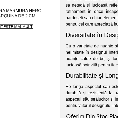
sa netedă și lucioasă refl
RA MARMURA NERO
rafinament în orice încăpe
RQUINA DE 2 CM
pardoseli sau chiar element
pentru cei care apreciază fr
ITEȘTE MAI MULT
Diversitate în Desi
Cu o varietate de nuanțe și
nelimitate în designul inter
nuanțe calde de bej și to
lucioasă potrivită pentru fiec
Durabilitate și Lon
Pe lângă aspectul său est
durabilă și rezistentă la 
aspectul său strălucitor și 
pentru viitorul designului int
Oferim Din Stoc Pl