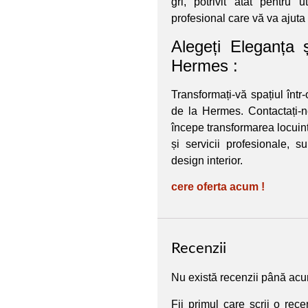
gri, potrivit atât pentru 
profesional care vă va ajuta 
Alegeți Eleganța 
Hermes :
Transformați-vă spațiul înt
de la Hermes. Contactați-n
începe transformarea locuințe
și servicii profesionale, 
design interior.
cere oferta acum !
Recenzii
Nu există recenzii până ac
Fii primul care scrii o re