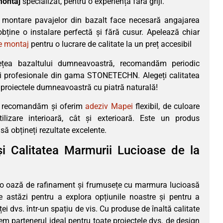
ontaj
specializat, pentru o experiență fără griji.
 montare pavajelor din bazalt face necesară angajarea
obține o instalare perfectă și fără cusur. Apelează chiar
de montaj
pentru o lucrare de calitate la un preț accesibil
țea bazaltului dumneavoastră, recomandăm periodic
ii profesionale din gama STONETECHN. Alegeți calitatea
 proiectele dumneavoastră cu piatră naturală!
te, recomandăm și oferim
adeziv Mapei
flexibil, de culoare
utilizare interioară, cât și exterioară. Este un produs
să obțineți rezultate excelente.
și Calitatea Marmurii Lucioase de la
r-o oază de rafinament și frumusețe cu marmura lucioasă
e astăzi pentru a explora opțiunile noastre și pentru a
i dvs. într-un spațiu de vis. Cu produse de înaltă calitate
tem partenerul ideal pentru toate proiectele dvs. de design