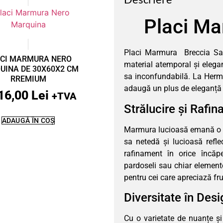
Placi Ma
Placi Marmura Breccia Sa
CI MARMURA NERO
material atemporal și elega
UINA DE 30X60X2 CM
sa inconfundabilă. La Herm
RREMIUM
adaugă un plus de eleganță ș
16,00
Lei
+TVA
Strălucire și Rafi
ADAUGĂ ÎN COȘ
Marmura lucioasă emană o st
sa netedă și lucioasă refl
rafinament în orice încăpe
pardoseli sau chiar element
pentru cei care apreciază fr
Diversitate în Desi
Cu o varietate de nuanțe și