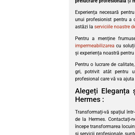
prelucrare profesională
și
m
Experiența necesară pentru
unui profesionist pentru a 
astăzi la
serviciile noastre 
Pentru a menține frumuse
impermeabilizarea
cu soluț
și experiența noastră pentru
Pentru o lucrare de calita
gri, potrivit atât pentru 
profesional care vă va ajuta 
Alegeți Eleganța 
Hermes :
Transformați-vă spațiul înt
de la Hermes. Contactați-n
începe transformarea locuințe
și servicii profesionale, sun