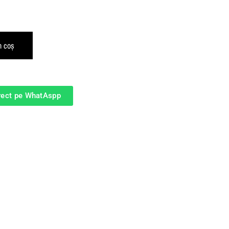
n coș
irect pe WhatAspp