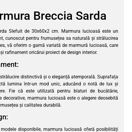
rmura Breccia Sarda
rda Slefuit de 30x60x2 cm. Marmura lucioasă este un
nt, cunoscut pentru frumusețea sa naturală și strălucirea
es, vă oferim o gamă variată de marmură lucioasă, care
i rafinament oricărui proiect de design interior.
nament:
rălucire distinctivă și o eleganță atemporală. Suprafața
ectă lumina într-un mod unic, aducând o notă de lux și
re. Fie că este utilizată pentru blaturi de bucătărie,
e decorative, marmura lucioasă este o alegere deosebită
umusețea și calitatea durabilă.
gn:
 modele disponibile, marmura lucioasă oferă posibilități