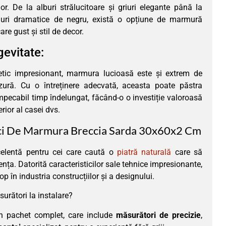
ior. De la alburi strălucitoare și griuri elegante până la
nuri dramatice de negru, există o opțiune de marmură
are gust și stil de decor.
gevitate:
etic impresionant, marmura lucioasă este și extrem de
uzură. Cu o întreținere adecvată, aceasta poate păstra
impecabil timp îndelungat, făcând-o o investiție valoroasă
erior al casei dvs.
aci De Marmura Breccia Sarda 30x60x2 Cm
celentă pentru cei care caută o
piatră naturală
care să
nța. Datorită caracteristicilor sale tehnice impresionante,
op în industria construcțiilor și a designului.
surători la instalare?
un pachet complet, care include
măsurători de precizie
,