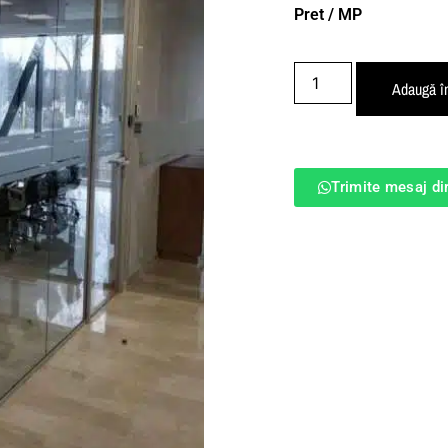
Pret / MP
Adaugă î
Trimite mesaj d