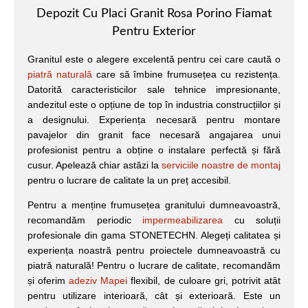
Depozit Cu Placi Granit Rosa Porino Fiamat
Pentru Exterior
Granitul este o alegere excelentă pentru cei care caută o
piatră naturală
care să îmbine frumusețea cu rezistența.
Datorită caracteristicilor sale tehnice impresionante,
andezitul este o opțiune de top în industria construcțiilor și
a designului. Experiența necesară pentru montare
pavajelor din granit face necesară angajarea unui
profesionist pentru a obține o instalare perfectă și fără
cusur. Apelează chiar astăzi la
serviciile noastre de montaj
pentru o lucrare de calitate la un preț accesibil.
Pentru a menține frumusețea granitului dumneavoastră,
recomandăm periodic
impermeabilizarea
cu soluții
profesionale din gama STONETECHN. Alegeți calitatea și
experiența noastră pentru proiectele dumneavoastră cu
piatră naturală! Pentru o lucrare de calitate, recomandăm
și oferim
adeziv Mapei
flexibil, de culoare gri, potrivit atât
pentru utilizare interioară, cât și exterioară. Este un