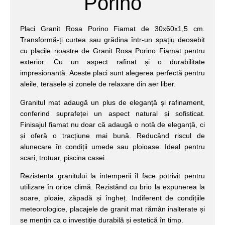
Porino
Placi Granit Rosa Porino Fiamat de 30x60x1,5 cm.
Transformă-ți curtea sau grădina într-un spațiu deosebit
cu placile noastre de Granit Rosa Porino Fiamat pentru
exterior. Cu un aspect rafinat și o durabilitate
impresionantă. Aceste placi sunt alegerea perfectă pentru
aleile, terasele și zonele de relaxare din aer liber.
Granitul mat adaugă un plus de eleganță și rafinament,
conferind suprafeței un aspect natural și sofisticat.
Finisajul fiamat nu doar că adaugă o notă de eleganță, ci
și oferă o tracțiune mai bună. Reducând riscul de
alunecare în condiții umede sau ploioase. Ideal pentru
scari, trotuar, piscina casei.
Rezistența granitului la intemperii îl face potrivit pentru
utilizare în orice climă. Rezistând cu brio la expunerea la
soare, ploaie, zăpadă și îngheț. Indiferent de condițiile
meteorologice, placajele de granit mat rămân inalterate și
se mențin ca o investiție durabilă și estetică în timp.