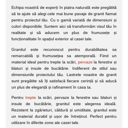
Echipa noastră de experți în piatra naturală este pregătită
să te ajute să alegi cele mai bune pavaje de granit fiamat
pentru proiectul tău. Cu o gamă variată de dimensiuni și
culori disponibile. Suntem aici să transformăm visul tău în
realitate și să aducem un plus de frumusețe și
funcționalitate în spațiul exterior al casei tale.
Granitul este recunoscut pentru durabilitatea sa
remarcabilă și frumusețea sa atemporală. Fiind un
material ideal pentru trepte la scări,
pervaze
la ferestre și
blaturi și insule de bucătărie. Indiferent de stilul sau
dimensiunile proiectului tău. Lastrele noastre de granit
sunt pregătite să îți satisfacă fiecare cerință și să aducă
un plus de eleganță și rafinament în casa ta.
Pentru
trepte
la scări, pervaze la ferestre sau blaturi și
insule de bucătărie, granitul este alegerea ideală.
Rezistent la zgârieturi, căldură și umiditate, granitul este
un material durabil și ușor de întreținut. Perfect pentru
utilizare în diferite zone ale casei tale.