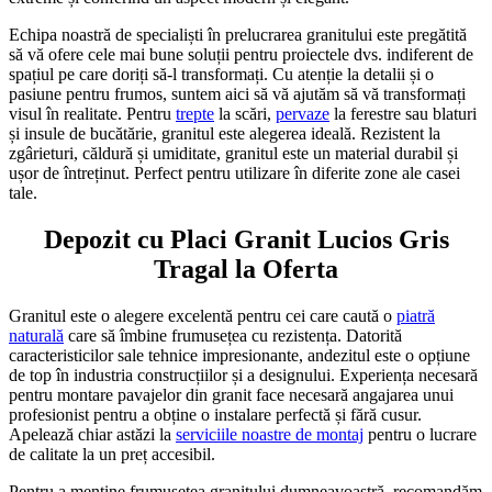
Echipa noastră de specialiști în prelucrarea granitului este pregătită
să vă ofere cele mai bune soluții pentru proiectele dvs. indiferent de
spațiul pe care doriți să-l transformați. Cu atenție la detalii și o
pasiune pentru frumos, suntem aici să vă ajutăm să vă transformați
visul în realitate. Pentru
trepte
la scări,
pervaze
la ferestre sau blaturi
și insule de bucătărie, granitul este alegerea ideală. Rezistent la
zgârieturi, căldură și umiditate, granitul este un material durabil și
ușor de întreținut. Perfect pentru utilizare în diferite zone ale casei
tale.
Depozit cu Placi Granit Lucios Gris
Tragal la Oferta
Granitul este o alegere excelentă pentru cei care caută o
piatră
naturală
care să îmbine frumusețea cu rezistența. Datorită
caracteristicilor sale tehnice impresionante, andezitul este o opțiune
de top în industria construcțiilor și a designului. Experiența necesară
pentru montare pavajelor din granit face necesară angajarea unui
profesionist pentru a obține o instalare perfectă și fără cusur.
Apelează chiar astăzi la
serviciile noastre de montaj
pentru o lucrare
de calitate la un preț accesibil.
Pentru a menține frumusețea granitului dumneavoastră, recomandăm