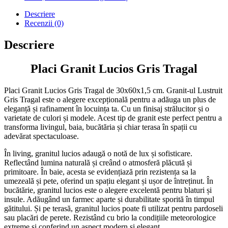
Descriere
Recenzii (0)
Descriere
Placi Granit Lucios Gris Tragal
Placi Granit Lucios Gris Tragal de 30x60x1,5 cm. Granit-ul Lustruit
Gris Tragal este o alegere excepțională pentru a adăuga un plus de
eleganță și rafinament în locuința ta. Cu un finisaj strălucitor și o
varietate de culori și modele. Acest tip de granit este perfect pentru a
transforma livingul, baia, bucătăria și chiar terasa în spații cu
adevărat spectaculoase.
În living, granitul lucios adaugă o notă de lux și sofisticare.
Reflectând lumina naturală și creând o atmosferă plăcută și
primitoare. În baie, acesta se evidențiază prin rezistența sa la
umezeală și pete, oferind un spațiu elegant și ușor de întreținut. În
bucătărie, granitul lucios este o alegere excelentă pentru blaturi și
insule. Adăugând un farmec aparte și durabilitate sporită în timpul
gătitului. Și pe terasă, granitul lucios poate fi utilizat pentru pardoseli
sau placări de perete. Rezistând cu brio la condițiile meteorologice
extreme și conferind un aspect modern și elegant.