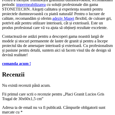
periodic
impermeabilizarea
cu soluții profesionale din gama
STONETECHN. Alegeți calitatea și experiența noastră pentru
proiectele dumneavoastră cu piatră naturală! Pentru o lucrare de
calitate, recomandăm și oferim
adeziv Mapei
flexibil, de culoare gri,
potrivit atât pentru utilizare interioară, cât și exterioară. Este un
produs profesional care vă va ajuta să obțineți rezultate excelente.
Contactează-ne astăzi pentru a descoperi gama noastră largă de
modele și stocuri permanente de lastre de granit și pentru a începe
proiectul tău de amenajare interioară și exterioară. Cu profesionalism
și pasiune pentru detalii, suntem aici să facem visul tău de design să
devină realitate!
comanda acum !
Recenzii
Nu există recenzii până acum.
Fii primul care scrii o recenzie pentru „Placi Granit Lucios Gris
Tragal de 30x60x1,5 cm”
Adresa ta de email nu va fi publicată.
Câmpurile obligatorii sunt
marcate cu
*