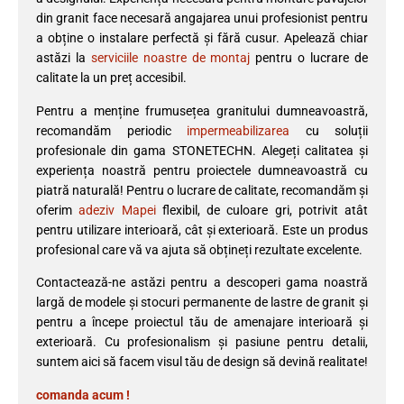
din granit face necesară angajarea unui profesionist pentru
a obține o instalare perfectă și fără cusur. Apelează chiar
astăzi la
serviciile noastre de montaj
pentru o lucrare de
calitate la un preț accesibil.
Pentru a menține frumusețea granitului dumneavoastră,
recomandăm periodic
impermeabilizarea
cu soluții
profesionale din gama STONETECHN. Alegeți calitatea și
experiența noastră pentru proiectele dumneavoastră cu
piatră naturală! Pentru o lucrare de calitate, recomandăm și
oferim
adeziv Mapei
flexibil, de culoare gri, potrivit atât
pentru utilizare interioară, cât și exterioară. Este un produs
profesional care vă va ajuta să obțineți rezultate excelente.
Contactează-ne astăzi pentru a descoperi gama noastră
largă de modele și stocuri permanente de lastre de granit și
pentru a începe proiectul tău de amenajare interioară și
exterioară. Cu profesionalism și pasiune pentru detalii,
suntem aici să facem visul tău de design să devină realitate!
comanda acum !