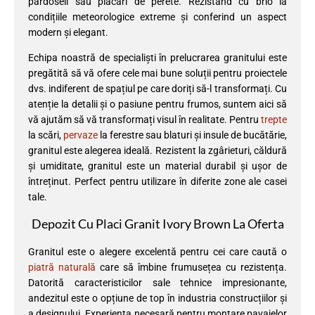
pardoseli sau placări de perete. Rezistând cu brio la
condițiile meteorologice extreme și conferind un aspect
modern și elegant.
Echipa noastră de specialiști în prelucrarea granitului este
pregătită să vă ofere cele mai bune soluții pentru proiectele
dvs. indiferent de spațiul pe care doriți să-l transformați. Cu
atenție la detalii și o pasiune pentru frumos, suntem aici să
vă ajutăm să vă transformați visul în realitate. Pentru
trepte
la scări,
pervaze
la ferestre sau blaturi și insule de bucătărie,
granitul este alegerea ideală. Rezistent la zgârieturi, căldură
și umiditate, granitul este un material durabil și ușor de
întreținut. Perfect pentru utilizare în diferite zone ale casei
tale.
Depozit Cu Placi Granit Ivory Brown La Oferta
Granitul este o alegere excelentă pentru cei care caută o
piatră naturală
care să îmbine frumusețea cu rezistența.
Datorită caracteristicilor sale tehnice impresionante,
andezitul este o opțiune de top în industria construcțiilor și
a designului. Experiența necesară pentru montare pavajelor