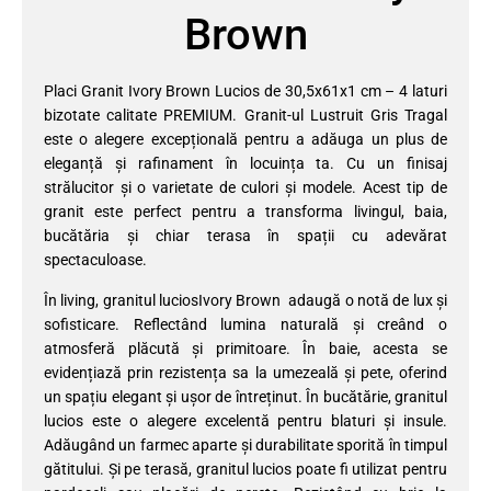
Brown
Placi Granit Ivory Brown Lucios de 30,5x61x1 cm – 4 laturi
bizotate calitate PREMIUM. Granit-ul Lustruit Gris Tragal
este o alegere excepțională pentru a adăuga un plus de
eleganță și rafinament în locuința ta. Cu un finisaj
strălucitor și o varietate de culori și modele. Acest tip de
granit este perfect pentru a transforma livingul, baia,
bucătăria și chiar terasa în spații cu adevărat
spectaculoase.
În living, granitul luciosIvory Brown adaugă o notă de lux și
sofisticare. Reflectând lumina naturală și creând o
atmosferă plăcută și primitoare. În baie, acesta se
evidențiază prin rezistența sa la umezeală și pete, oferind
un spațiu elegant și ușor de întreținut. În bucătărie, granitul
lucios este o alegere excelentă pentru blaturi și insule.
Adăugând un farmec aparte și durabilitate sporită în timpul
gătitului. Și pe terasă, granitul lucios poate fi utilizat pentru