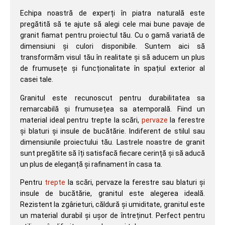
Echipa noastră de experți în piatra naturală este
pregătită să te ajute să alegi cele mai bune pavaje de
granit fiamat pentru proiectul tău. Cu o gamă variată de
dimensiuni și culori disponibile. Suntem aici să
transformăm visul tău în realitate și să aducem un plus
de frumusețe și funcționalitate în spațiul exterior al
casei tale.
Granitul este recunoscut pentru durabilitatea sa
remarcabilă și frumusețea sa atemporală. Fiind un
material ideal pentru trepte la scări,
pervaze
la ferestre
și blaturi și insule de bucătărie. Indiferent de stilul sau
dimensiunile proiectului tău. Lastrele noastre de granit
sunt pregătite să îți satisfacă fiecare cerință și să aducă
un plus de eleganță și rafinament în casa ta.
Pentru
trepte
la scări, pervaze la ferestre sau blaturi și
insule de bucătărie, granitul este alegerea ideală.
Rezistent la zgârieturi, căldură și umiditate, granitul este
un material durabil și ușor de întreținut. Perfect pentru