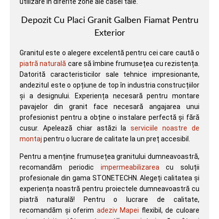
utilizare în diferite zone ale casei tale.
Depozit Cu Placi Granit Galben Fiamat Pentru
Exterior
Granitul este o alegere excelentă pentru cei care caută o
piatră naturală
care să îmbine frumusețea cu rezistența.
Datorită caracteristicilor sale tehnice impresionante,
andezitul este o opțiune de top în industria construcțiilor
și a designului. Experiența necesară pentru montare
pavajelor din granit face necesară angajarea unui
profesionist pentru a obține o instalare perfectă și fără
cusur. Apelează chiar astăzi la
serviciile noastre de
montaj
pentru o lucrare de calitate la un preț accesibil.
Pentru a menține frumusețea granitului dumneavoastră,
recomandăm periodic
impermeabilizarea
cu soluții
profesionale din gama STONETECHN. Alegeți calitatea și
experiența noastră pentru proiectele dumneavoastră cu
piatră naturală! Pentru o lucrare de calitate,
recomandăm și oferim
adeziv Mapei
flexibil, de culoare