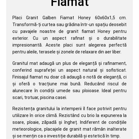
Fiamat
Placi Granit Galben Fiamat Honey 60x60x1,5 cm.
Transformă-ți curtea sau grădina într-un spațiu deosebit
cu pavajele noastre de granit fiamat Honey pentru
exterior. Cu un aspect rafinat și o durabilitate
impresionantă. Aceste placi sunt alegerea perfectă
pentru aleile, terasele și zonele de relaxare din aer liber.
Granitul mat adaugă un plus de eleganță și rafinament,
conferind suprafeței un aspect natural și sofisticat.
Finisajul fiamat nu doar că adaugă o notă de eleganță, ci
și oferă o tracțiune mai bună. Reducând riscul de
alunecare în condiții umede sau ploioase. Ideal pentru
scari, trotuar, piscina casei.
Rezistența granitului la intemperii îl face potrivit pentru
utilizare în orice climă. Rezistând cu brio la expunerea la
soare, ploaie, zăpadă și îngheț. Indiferent de condițiile
meteorologice, placajele de granit mat rămân inalterate
și se mențin ca o investiție durabilă și estetică în timp.