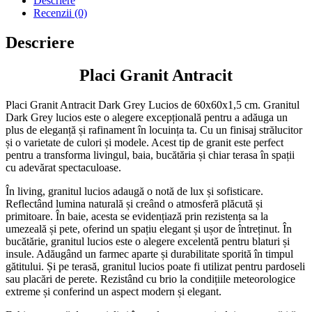
Descriere
Recenzii (0)
Descriere
Placi Granit Antracit
Placi Granit Antracit Dark Grey Lucios de 60x60x1,5 cm. Granitul
Dark Grey lucios este o alegere excepțională pentru a adăuga un
plus de eleganță și rafinament în locuința ta. Cu un finisaj strălucitor
și o varietate de culori și modele. Acest tip de granit este perfect
pentru a transforma livingul, baia, bucătăria și chiar terasa în spații
cu adevărat spectaculoase.
În living, granitul lucios adaugă o notă de lux și sofisticare.
Reflectând lumina naturală și creând o atmosferă plăcută și
primitoare. În baie, acesta se evidențiază prin rezistența sa la
umezeală și pete, oferind un spațiu elegant și ușor de întreținut. În
bucătărie, granitul lucios este o alegere excelentă pentru blaturi și
insule. Adăugând un farmec aparte și durabilitate sporită în timpul
gătitului. Și pe terasă, granitul lucios poate fi utilizat pentru pardoseli
sau placări de perete. Rezistând cu brio la condițiile meteorologice
extreme și conferind un aspect modern și elegant.