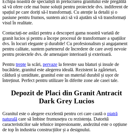
Echipa noastră de specialiști în prelucrarea granitului este pregătită
să vă ofere cele mai bune soluții pentru proiectele dvs. indiferent de
spațiul pe care doriți să-l transformați. Cu atenție la detalii și o
pasiune pentru frumos, suntem aici să vă ajutăm să vă transformați
visul în realitate.
Contactați-ne astăzi pentru a descoperi gama noastră variată de
granit lucios și pentru a începe procesul de transformare a spațiilor
dvs. în locuri elegante și durabile! Cu profesionalism și angajament
pentru calitate, suntem partenerul de încredere de care aveți nevoie
pentru proiectele dvs. de amenajare interioară și exterioară.
Pentru
trepte
la scări,
pervaze
la ferestre sau blaturi și insule de
bucătărie, granitul este alegerea ideală. Rezistent la zgârieturi,
căldură și umiditate, granitul este un material durabil și ușor de
întreținut. Perfect pentru utilizare în diferite zone ale casei tale.
Depozit de Placi din Granit Antracit
Dark Grey Lucios
Granitul este o alegere excelentă pentru cei care caută o
piatră
naturală
care să îmbine frumusețea cu rezistența. Datorită
caracteristicilor sale tehnice impresionante, andezitul este o opțiune
de top în industria construcțiilor și a designului.