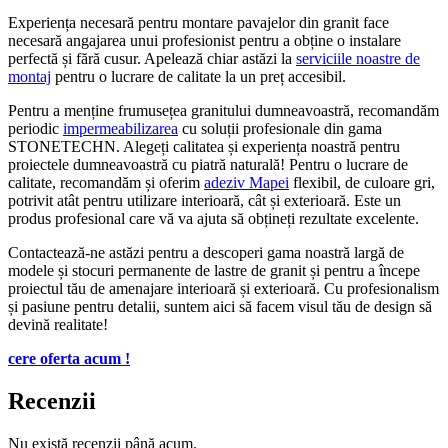
Experiența necesară pentru montare pavajelor din granit face
necesară angajarea unui profesionist pentru a obține o instalare
perfectă și fără cusur. Apelează chiar astăzi la
serviciile noastre de
montaj
pentru o lucrare de calitate la un preț accesibil.
Pentru a menține frumusețea granitului dumneavoastră, recomandăm
periodic
impermeabilizarea
cu soluții profesionale din gama
STONETECHN. Alegeți calitatea și experiența noastră pentru
proiectele dumneavoastră cu piatră naturală! Pentru o lucrare de
calitate, recomandăm și oferim
adeziv Mapei
flexibil, de culoare gri,
potrivit atât pentru utilizare interioară, cât și exterioară. Este un
produs profesional care vă va ajuta să obțineți rezultate excelente.
Contactează-ne astăzi pentru a descoperi gama noastră largă de
modele și stocuri permanente de lastre de granit și pentru a începe
proiectul tău de amenajare interioară și exterioară. Cu profesionalism
și pasiune pentru detalii, suntem aici să facem visul tău de design să
devină realitate!
cere oferta acum !
Recenzii
Nu există recenzii până acum.