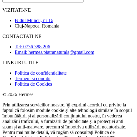
VIZITATI-NE
B-dul Muncii, nr 16
Cluj-Napoca, Romania
CONTACTATI-NE
Tel: 0736 388 206
Email: hermes.piatranaturala@gmail.com
LINKURI UTILE
Politica de confidentialitate
Termeni si conditii
Politica de Cookies
© 2026 Hermes
Prin utilizarea serviciilor noastre, îți exprimi acordul cu privire la
faptul că folosim module cookie și alte tehnologii similare în scopul
îmbunătățirii și al personalizării conținutului nostru, în vederea
analizării traficului, a furnizării de publicitate și a protecției anti-
spam și anti-malware, precum și împotriva utilizării neautorizate.
Pentru mai multe detalii, vă rugăm să consultați
Politica de