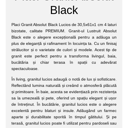
Black
Placi Granit Absolut Black Lucios de 30,5x61x1 cm 4 laturi
bizotate, calitate PREMIUM. Granit-ul Lustruit Absolut
Black este o alegere excepțională pentru a adăuga un
plus de eleganță și rafinament în locuința ta. Cu un finisaj
strălucitor și o varietate de culori și modele. Acest tip de
granit este perfect pentru a transforma livingul, baia,
bucătăria și chiar terasa în spații cu adevărat
spectaculoase.
În living, granitul lucios adaugă o notă de lux și sofisticare.
Reflectând lumina naturală și creând o atmosferă plăcută
și primitoare. În baie, acesta se evidențiază prin rezistența
sa la umezeală și pete, oferind un spațiu elegant și ușor
de întreținut. În bucătărie, granitul lucios este o alegere
excelentă pentru blaturi și insule. Adăugând un farmec
aparte și durabilitate sporită în timpul gătitului. Și pe
terasă, granitul lucios poate fi utilizat pentru pardoseli sau