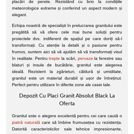
placări de perete. Rezistând cu brio la condițiile
meteorologice extreme și conferind un aspect modern și
elegant.
Echipa noastră de specialiști în prelucrarea granitului este
pregătită să vă ofere cele mai bune soluții pentru
proiectele dvs. indiferent de spațiul pe care doriți să-l
transformați. Cu atenție la detalii și o pasiune pentru
frumos, suntem aici să vă ajutăm să vă transformați visul
în realitate. Pentru
trepte
la scări,
pervaze
la ferestre sau
blaturi și insule de bucătărie, granitul este alegerea
ideală. Rezistent la zgârieturi, căldură și umiditate,
granitul este un material durabil și ușor de întreținut.
Perfect pentru utilizare în diferite zone ale casei tale.
Depozit Cu Placi Granit Absolut Black La
Oferta
Granitul este o alegere excelentă pentru cei care caută o
piatră naturală
care să îmbine frumusețea cu rezistența.
Datorită caracteristicilor sale tehnice impresionante,