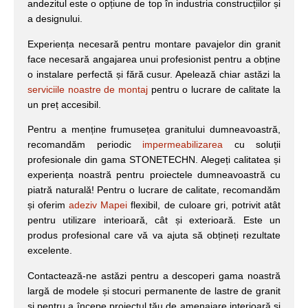
andezitul este o opțiune de top în industria construcțiilor și
a designului.
Experiența necesară pentru montare pavajelor din granit
face necesară angajarea unui profesionist pentru a obține
o instalare perfectă și fără cusur. Apelează chiar astăzi la
serviciile noastre de montaj
pentru o lucrare de calitate la
un preț accesibil.
Pentru a menține frumusețea granitului dumneavoastră,
recomandăm periodic
impermeabilizarea
cu soluții
profesionale din gama STONETECHN. Alegeți calitatea și
experiența noastră pentru proiectele dumneavoastră cu
piatră naturală! Pentru o lucrare de calitate, recomandăm
și oferim
adeziv Mapei
flexibil, de culoare gri, potrivit atât
pentru utilizare interioară, cât și exterioară. Este un
produs profesional care vă va ajuta să obțineți rezultate
excelente.
Contactează-ne astăzi pentru a descoperi gama noastră
largă de modele și stocuri permanente de lastre de granit
și pentru a începe proiectul tău de amenajare interioară și