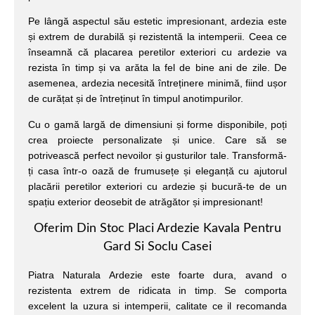
Pe lângă aspectul său estetic impresionant, ardezia este
și extrem de durabilă și rezistentă la intemperii. Ceea ce
înseamnă că placarea peretilor exteriori cu ardezie va
rezista în timp și va arăta la fel de bine ani de zile. De
asemenea, ardezia necesită întreținere minimă, fiind ușor
de curățat și de întreținut în timpul anotimpurilor.
Cu o gamă largă de dimensiuni și forme disponibile, poți
crea proiecte personalizate și unice. Care să se
potrivească perfect nevoilor și gusturilor tale. Transformă-
ți casa într-o oază de frumusețe și eleganță cu ajutorul
placării peretilor exteriori cu ardezie și bucură-te de un
spațiu exterior deosebit de atrăgător și impresionant!
Oferim Din Stoc Placi Ardezie Kavala Pentru
Gard Si Soclu Casei
Piatra Naturala Ardezie este foarte dura, avand o
rezistenta extrem de ridicata in timp. Se comporta
excelent la uzura si intemperii, calitate ce il recomanda