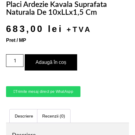
Placi Ardezie Kavala Suprafata
Naturala De 10xLLx1,5 Cm
683,00
lei
+TVA
Pret / MP
Adaugă în coș
Trimite mesaj direct pe WhatAspp
Descriere
Recenzii (0)