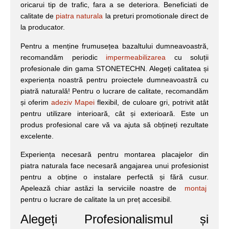
oricarui tip de trafic, fara a se deteriora. Beneficiati de
calitate de
piatra naturala
la preturi promotionale direct de
la producator.
Pentru a menține frumusețea bazaltului dumneavoastră,
recomandăm periodic
impermeabilizarea
cu soluții
profesionale din gama STONETECHN. Alegeți calitatea și
experiența noastră pentru proiectele dumneavoastră cu
piatră naturală! Pentru o lucrare de calitate, recomandăm
și oferim
adeziv Mapei
flexibil, de culoare gri, potrivit atât
pentru utilizare interioară, cât și exterioară. Este un
produs profesional care vă va ajuta să obțineți rezultate
excelente.
Experiența necesară pentru montarea placajelor din
piatra naturala face necesară angajarea unui profesionist
pentru a obține o instalare perfectă și fără cusur.
Apelează chiar astăzi la serviciile noastre de
montaj
pentru o lucrare de calitate la un preț accesibil.
Alegeți Profesionalismul și