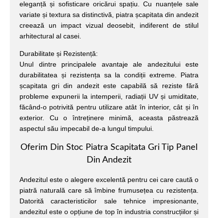
eleganță și sofisticare oricărui spațiu. Cu nuanțele sale
variate și textura sa distinctivă, piatra șcapitata din andezit
creează un impact vizual deosebit, indiferent de stilul
arhitectural al casei.
Durabilitate și Rezistență:
Unul dintre principalele avantaje ale andezitului este
durabilitatea și rezistența sa la condiții extreme. Piatra
șcapitata gri din andezit este capabilă să reziste fără
probleme expunerii la intemperii, radiații UV și umiditate,
făcând-o potrivită pentru utilizare atât în interior, cât și în
exterior. Cu o întreținere minimă, aceasta păstrează
aspectul său impecabil de-a lungul timpului.
Oferim Din Stoc Piatra Scapitata Gri Tip Panel
Din Andezit
Andezitul este o alegere excelentă pentru cei care caută o
piatră naturală care să îmbine frumusețea cu rezistența.
Datorită caracteristicilor sale tehnice impresionante,
andezitul este o opțiune de top în industria construcțiilor și