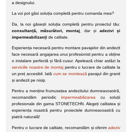
a designului.
La voi pot găsi soluția completă pentru comanda mea?
Da, la noi găsești soluția completă pentru proiectul tău:
consultanță, măsurători, montaj
, dar și
adezivi și
impermeabilizanți
de calitate.
Experiența necesară pentru montare pavajelor din andezit
face necesară angajarea unui profesionist pentru a obține
o instalare perfectă și fără cusur. Apelează chiar astăzi la
serviciile noastre de montaj
pentru o lucrare de calitate la
un preț accesibil. Iată
cum se montează
pavajul din granit
și andezit pe nisip.
Pentru a menține frumusețea andezitului dumneavoastră,
recomandăm periodic
impermeabilizarea
cu soluții
profesionale din gama STONETECHN. Alegeți calitatea și
experiența noastră pentru proiectele dumneavoastră cu
piatră naturală!
Pentru o lucrare de calitate, recomandăm și oferim
adeziv