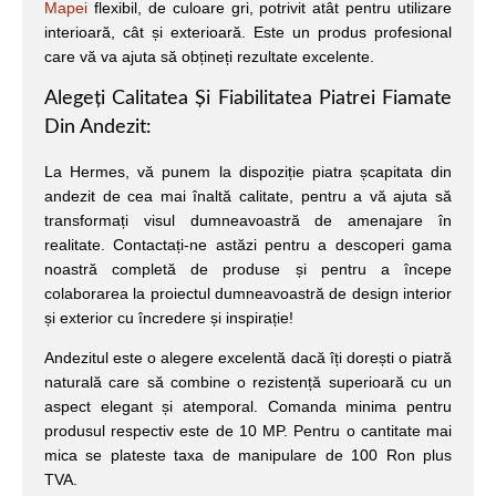
Mapei
flexibil, de culoare gri, potrivit atât pentru utilizare
interioară, cât și exterioară. Este un produs profesional
care vă va ajuta să obțineți rezultate excelente.
Alegeți Calitatea Și Fiabilitatea Piatrei Fiamate
Din Andezit:
La Hermes, vă punem la dispoziție piatra șcapitata din
andezit de cea mai înaltă calitate, pentru a vă ajuta să
transformați visul dumneavoastră de amenajare în
realitate. Contactați-ne astăzi pentru a descoperi gama
noastră completă de produse și pentru a începe
colaborarea la proiectul dumneavoastră de design interior
și exterior cu încredere și inspirație!
Andezitul este o alegere excelentă dacă îți dorești o piatră
naturală care să combine o rezistență superioară cu un
aspect elegant și atemporal. Comanda minima pentru
produsul respectiv este de 10 MP. Pentru o cantitate mai
mica se plateste taxa de manipulare de 100 Ron plus
TVA.