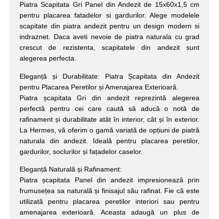
Piatra Scapitata Gri Panel din Andezit de 15x60x1,5 cm
pentru placarea fatadelor si gardurilor. Alege modelele
scapitate din piatra andezit pentru un design modern si
indraznet. Daca aveti nevoie de piatra naturala cu grad
crescut de rezistenta, scapitatele din andezit sunt
alegerea perfecta.
Eleganță și Durabilitate: Piatra Șcapitata din Andezit
pentru Placarea Peretilor și Amenajarea Exterioară.
Piatra șcapitata Gri din andezit reprezintă alegerea
perfectă pentru cei care caută să aducă o notă de
rafinament și durabilitate atât în interior, cât și în exterior.
La Hermes, vă oferim o gamă variată de opțiuni de piatră
naturala din andezit. Ideală pentru placarea peretilor,
gardurilor, soclurilor și fațadelor caselor.
Eleganță Naturală și Rafinament:
Piatra șcapitata Panel din andezit impresionează prin
frumusețea sa naturală și finisajul său rafinat. Fie că este
utilizată pentru placarea peretilor interiori sau pentru
amenajarea exterioară. Aceasta adaugă un plus de