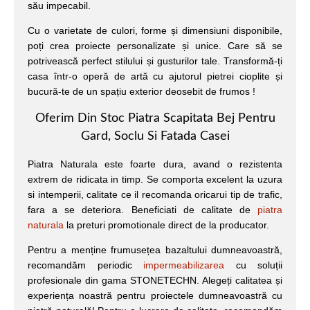
său impecabil.
Cu o varietate de culori, forme și dimensiuni disponibile,
poți crea proiecte personalizate și unice. Care să se
potrivească perfect stilului și gusturilor tale. Transformă-ți
casa într-o operă de artă cu ajutorul pietrei cioplite și
bucură-te de un spațiu exterior deosebit de frumos !
Oferim Din Stoc Piatra Scapitata Bej Pentru
Gard, Soclu Si Fatada Casei
Piatra Naturala este foarte dura, avand o rezistenta
extrem de ridicata in timp. Se comporta excelent la uzura
si intemperii, calitate ce il recomanda oricarui tip de trafic,
fara a se deteriora. Beneficiati de calitate de
piatra
naturala
la preturi promotionale direct de la producator.
Pentru a menține frumusețea bazaltului dumneavoastră,
recomandăm periodic
impermeabilizarea
cu soluții
profesionale din gama STONETECHN. Alegeți calitatea și
experiența noastră pentru proiectele dumneavoastră cu