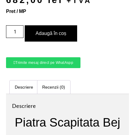
+TVA
Pret / MP
Adaugă în coș
Trimite mesaj direct pe WhatAspp
Descriere
Recenzii (0)
Descriere
Piatra Scapitata Bej