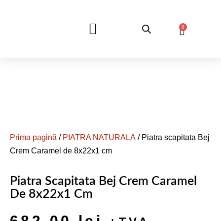
0
DESPRE NOI
Prima pagină
/
PIATRA NATURALA
/ Piatra scapitata Bej
Crem Caramel de 8x22x1 cm
Piatra Scapitata Bej Crem Caramel
De 8x22x1 Cm
682,00
lei