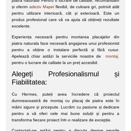
piatră naturală! Pentru o lucrare de calitate, recomandăm
și oferim
adeziv Mapei
flexibil, de culoare gri, potrivit atât
pentru utilizare interioară, cât și exterioară. Este un
produs profesional care vă va ajuta să obțineți rezultate
excelente.
Experiența necesară pentru montarea placajelor din
piatra naturala face necesară angajarea unui profesionist
pentru a obține o instalare perfectă și fără cusur.
Apelează chiar astăzi la serviciile noastre de
montaj
pentru o lucrare de calitate la un preț accesibil.
Alegeți Profesionalismul și
Fiabilitatea:
Cu Hermes, puteți avea încredere că proiectul
dumneavoastră de montaj cu placaj de piatra este în
mâini sigure și pricepute. Lucrăm cu pasiune și dedicare
pentru a vă oferi cele mai bune soluții și pentru a
transforma fiecare proiect într-o realizare de excepție.
Contactați-ne astăzi pentru a discuta despre nevoile