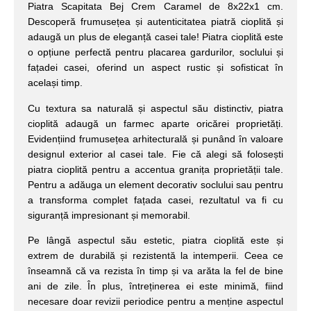
Piatra Scapitata Bej Crem Caramel de 8x22x1 cm.
Descoperă frumusețea și autenticitatea piatră cioplită și
adaugă un plus de eleganță casei tale! Piatra cioplită este
o opțiune perfectă pentru placarea gardurilor, soclului și
fațadei casei, oferind un aspect rustic și sofisticat în
același timp.
Cu textura sa naturală și aspectul său distinctiv, piatra
cioplită adaugă un farmec aparte oricărei proprietăți.
Evidențiind frumusețea arhitecturală și punând în valoare
designul exterior al casei tale. Fie că alegi să folosești
piatra cioplită pentru a accentua granița proprietății tale.
Pentru a adăuga un element decorativ soclului sau pentru
a transforma complet fațada casei, rezultatul va fi cu
siguranță impresionant și memorabil.
Pe lângă aspectul său estetic, piatra cioplită este și
extrem de durabilă și rezistentă la intemperii. Ceea ce
înseamnă că va rezista în timp și va arăta la fel de bine
ani de zile. În plus, întreținerea ei este minimă, fiind
necesare doar revizii periodice pentru a menține aspectul