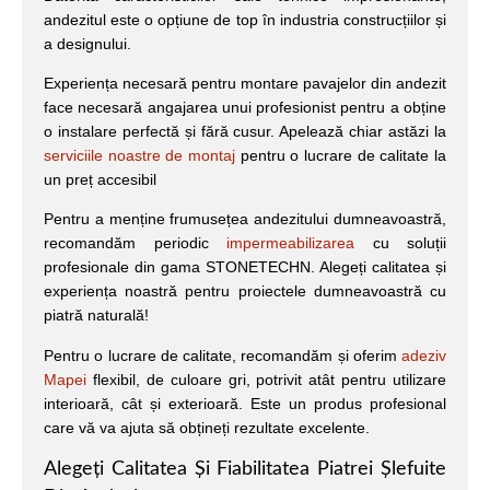
andezitul este o opțiune de top în industria construcțiilor și
a designului.
Experiența necesară pentru montare pavajelor din andezit
face necesară angajarea unui profesionist pentru a obține
o instalare perfectă și fără cusur. Apelează chiar astăzi la
serviciile noastre de montaj
pentru o lucrare de calitate la
un preț accesibil
Pentru a menține frumusețea andezitului dumneavoastră,
recomandăm periodic
impermeabilizarea
cu soluții
profesionale din gama STONETECHN. Alegeți calitatea și
experiența noastră pentru proiectele dumneavoastră cu
piatră naturală!
Pentru o lucrare de calitate, recomandăm și oferim
adeziv
Mapei
flexibil, de culoare gri, potrivit atât pentru utilizare
interioară, cât și exterioară. Este un produs profesional
care vă va ajuta să obțineți rezultate excelente.
Alegeți Calitatea Și Fiabilitatea Piatrei Șlefuite