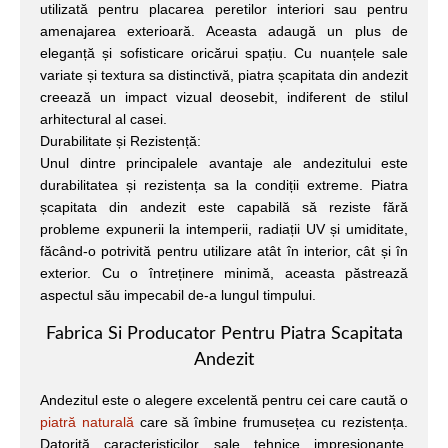
utilizată pentru placarea peretilor interiori sau pentru
amenajarea exterioară. Aceasta adaugă un plus de
eleganță și sofisticare oricărui spațiu. Cu nuanțele sale
variate și textura sa distinctivă, piatra șcapitata din andezit
creează un impact vizual deosebit, indiferent de stilul
arhitectural al casei.
Durabilitate și Rezistență:
Unul dintre principalele avantaje ale andezitului este
durabilitatea și rezistența sa la condiții extreme. Piatra
șcapitata din andezit este capabilă să reziste fără
probleme expunerii la intemperii, radiații UV și umiditate,
făcând-o potrivită pentru utilizare atât în interior, cât și în
exterior. Cu o întreținere minimă, aceasta păstrează
aspectul său impecabil de-a lungul timpului.
Fabrica Si Producator Pentru Piatra Scapitata
Andezit
Andezitul este o alegere excelentă pentru cei care caută o
piatră naturală
care să îmbine frumusețea cu rezistența.
Datorită caracteristicilor sale tehnice impresionante,