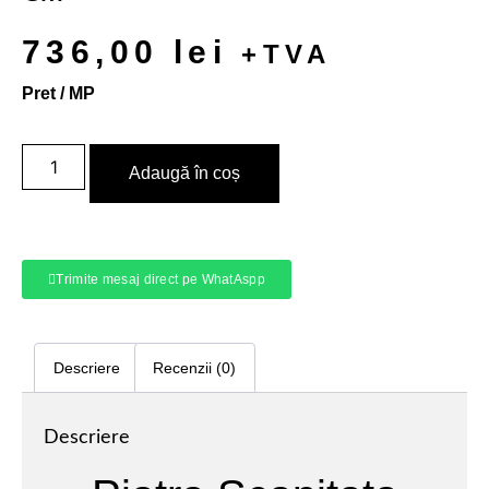
736,00
lei
+TVA
Pret / MP
Adaugă în coș
Trimite mesaj direct pe WhatAspp
Descriere
Recenzii (0)
Descriere