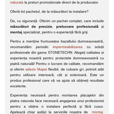
naturala
la preturi promotionale direct de la producator.
Oferiti tot pachetul, de la măsurători la instalare?
Da, cu siguranță. Oferim un pachet complet, care include
măsurători de precizie
,
prelucrare profesională
și
montaj
specializat, pentru o experiență fără griji.
Pentru a menține frumusețea bazaltului dumneavoastră,
recomandăm periodic
impermeabilizarea
cu soluții
profesionale din gama STONETECHN. Alegeți calitatea și
experiența noastră pentru proiectele dumneavoastră cu
piatră naturală! Pentru o lucrare de calitate, recomandăm
și oferim
adeziv Mapei
flexibil, de culoare gri, potrivit atât
pentru utilizare interioară, cât și exterioară. Este un
produs profesional care vă va ajuta să obțineți rezultate
excelente.
Experiența necesară pentru montarea placajelor din
piatra naturala face necesară angajarea unui profesionist
pentru a obține o instalare perfectă și fără cusur.
Apelează chiar astăzi la serviciile noastre de
montaj