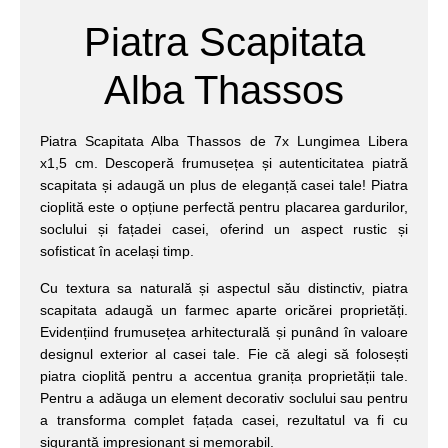
Piatra Scapitata
Alba Thassos
Piatra Scapitata Alba Thassos de 7x Lungimea Libera
x1,5 cm. Descoperă frumusețea și autenticitatea piatră
scapitata și adaugă un plus de eleganță casei tale! Piatra
cioplită este o opțiune perfectă pentru placarea gardurilor,
soclului și fațadei casei, oferind un aspect rustic și
sofisticat în același timp.
Cu textura sa naturală și aspectul său distinctiv, piatra
scapitata adaugă un farmec aparte oricărei proprietăți.
Evidențiind frumusețea arhitecturală și punând în valoare
designul exterior al casei tale. Fie că alegi să folosești
piatra cioplită pentru a accentua granița proprietății tale.
Pentru a adăuga un element decorativ soclului sau pentru
a transforma complet fațada casei, rezultatul va fi cu
siguranță impresionant și memorabil.