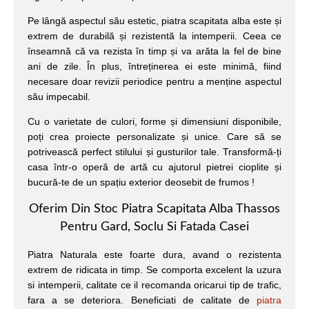
Pe lângă aspectul său estetic, piatra scapitata alba este și
extrem de durabilă și rezistentă la intemperii. Ceea ce
înseamnă că va rezista în timp și va arăta la fel de bine
ani de zile. În plus, întreținerea ei este minimă, fiind
necesare doar revizii periodice pentru a menține aspectul
său impecabil.
Cu o varietate de culori, forme și dimensiuni disponibile,
poți crea proiecte personalizate și unice. Care să se
potrivească perfect stilului și gusturilor tale. Transformă-ți
casa într-o operă de artă cu ajutorul pietrei cioplite și
bucură-te de un spațiu exterior deosebit de frumos !
Oferim Din Stoc Piatra Scapitata Alba Thassos
Pentru Gard, Soclu Si Fatada Casei
Piatra Naturala este foarte dura, avand o rezistenta
extrem de ridicata in timp. Se comporta excelent la uzura
si intemperii, calitate ce il recomanda oricarui tip de trafic,
fara a se deteriora. Beneficiati de calitate de
piatra