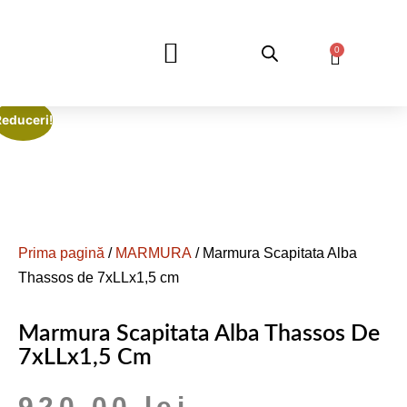
0
DESPRE NOI
Reduceri!
Prima pagină
/
MARMURA
/ Marmura Scapitata Alba
Thassos de 7xLLx1,5 cm
Marmura Scapitata Alba Thassos De
7xLLx1,5 Cm
920,00
lei