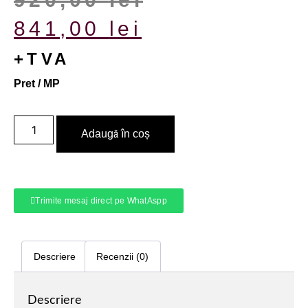
841,00
lei
+TVA
Pret / MP
Adaugă în coș
Trimite mesaj direct pe WhatAspp
Descriere
Recenzii (0)
Descriere