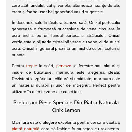
care atât fundalul, cât și venele, alternează nuanțe de alb,
crem și foarte ușor bej generând valuri sugestive.
În desenele sale în tăietura transversală, Onixul portocaliu
generează o frumoasă succesiune de vene circulare în
ocru închis pe un fundal portocaliu strălucitor. Onixul
verde este o bijuterie cristalină verde cu vene vii de aur și
ocru. Onixul in general prezintă un mixt de culori, texturi si
nuante.
Pentru
trepte
la scări,
pervaze
la ferestre sau blaturi și
insule de bucătărie, marmura este alegerea ideală.
Rezistent la zgârieturi, căldură și umiditate, marmura este
un material durabil și ușor de întreținut. Perfect pentru
utilizare în diferite zone ale casei tale.
Prelucram Piese Speciale Din Piatra Naturala
Onix Lemon
Marmura este o alegere excelentă pentru cei care caută o
piatră naturală
care să îmbine frumusețea cu rezistența.