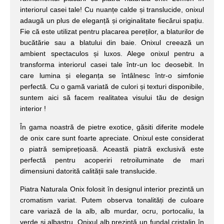
interiorul casei tale! Cu nuanțe calde și translucide, onixul
adaugă un plus de eleganță și originalitate fiecărui spațiu.
Fie că este utilizat pentru placarea pereților, a blaturilor de
bucătărie sau a blatului din baie. Onixul creează un
ambient spectaculos și luxos. Alege onixul pentru a
transforma interiorul casei tale într-un loc deosebit. In
care lumina și eleganța se întâlnesc într-o simfonie
perfectă. Cu o gamă variată de culori și texturi disponibile,
suntem aici să facem realitatea visului tău de design
interior !
În gama noastră de pietre exotice, găsiti diferite modele
de onix care sunt foarte apreciate. Onixul este considerat
o piatră semiprețioasă. Această piatră exclusivă este
perfectă pentru acoperiri retroiluminate de mari
dimensiuni datorită calității sale translucide.
Piatra Naturala Onix folosit în designul interior prezintă un
cromatism variat. Putem observa tonalități de culoare
care variază de la alb, alb murdar, ocru, portocaliu, la
verde și albastru. Onixul alb prezintă un fundal cristalin în