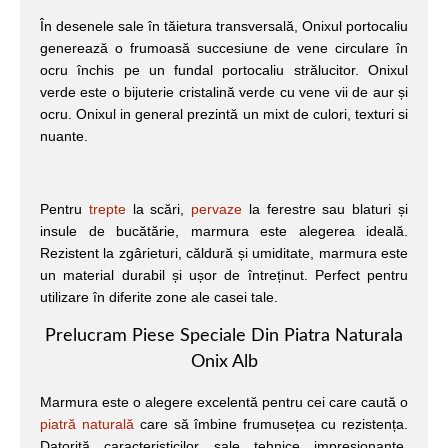
În desenele sale în tăietura transversală, Onixul portocaliu
generează o frumoasă succesiune de vene circulare în
ocru închis pe un fundal portocaliu strălucitor. Onixul
verde este o bijuterie cristalină verde cu vene vii de aur și
ocru. Onixul in general prezintă un mixt de culori, texturi si
nuante.
Pentru
trepte
la scări,
pervaze
la ferestre sau blaturi și
insule de bucătărie, marmura este alegerea ideală.
Rezistent la zgârieturi, căldură și umiditate, marmura este
un material durabil și ușor de întreținut. Perfect pentru
utilizare în diferite zone ale casei tale.
Prelucram Piese Speciale Din Piatra Naturala
Onix Alb
Marmura este o alegere excelentă pentru cei care caută o
piatră naturală
care să îmbine frumusețea cu rezistența.
Datorită caracteristicilor sale tehnice impresionante,