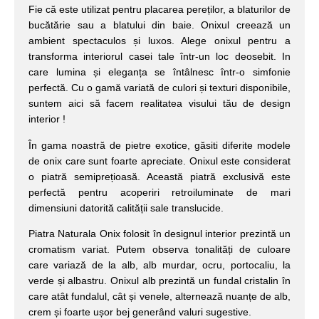
Fie că este utilizat pentru placarea pereților, a blaturilor de
bucătărie sau a blatului din baie. Onixul creează un
ambient spectaculos și luxos. Alege onixul pentru a
transforma interiorul casei tale într-un loc deosebit. In
care lumina și eleganța se întâlnesc într-o simfonie
perfectă. Cu o gamă variată de culori și texturi disponibile,
suntem aici să facem realitatea visului tău de design
interior !
În gama noastră de pietre exotice, găsiti diferite modele
de onix care sunt foarte apreciate. Onixul este considerat
o piatră semiprețioasă. Această piatră exclusivă este
perfectă pentru acoperiri retroiluminate de mari
dimensiuni datorită calității sale translucide.
Piatra Naturala Onix folosit în designul interior prezintă un
cromatism variat. Putem observa tonalități de culoare
care variază de la alb, alb murdar, ocru, portocaliu, la
verde și albastru. Onixul alb prezintă un fundal cristalin în
care atât fundalul, cât și venele, alternează nuanțe de alb,
crem și foarte ușor bej generând valuri sugestive.