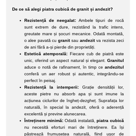
De ce să alegi piatra cubică de granit și andezit?
Rezistență de neegalat:
Ambele tipuri de rocă
sunt extrem de dure, rezistând la trafic intens,
greutate mare și șocuri mecanice. Odată montată,
o alee pavată cu
granit
sau
andezit
va rezista zeci
de ani fără a-și pierde din proprietăți.
Estetică atemporală:
Fiecare cub de piatră este
unic, oferind un aspect natural și elegant.
Granitul
aduce o notă de rafinament, în timp ce
andezitul
conferă un aer robust și autentic, integrându-se
perfect în peisaj.
Rezistență la intemperii:
Grație densității lor,
aceste pietre nu absorb apa și sunt imune la
acțiunea ciclurilor de îngheț-dezgheț. Suprafața lor
naturală, în special la andezit, oferă o aderență
excelentă și previne alunecarea.
Întreținere minimă:
Odată instalată,
piatra cubică
nu necesită eforturi mari de întreținere. Ea își
păstrează frumusețea naturală, fiind ușor de