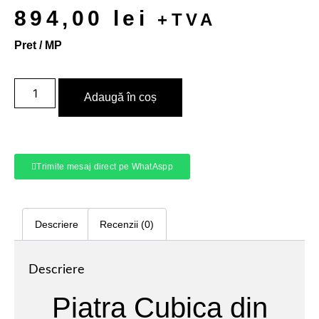
894,00
lei
+TVA
Pret / MP
Adaugă în coș
Trimite mesaj direct pe WhatAspp
Descriere
Recenzii (0)
Descriere
Piatra Cubica din