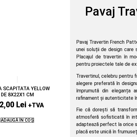
Pavaj Tra
Pavaj Travertin French Patt
unei soluții de design care
Placajul de travertin în 
pentru proiectele tale de ext
Travertinul, celebru pentru 
alegere preferată în design
A SCAPITATA YELLOW
împrumută din eleganța ar
DE 8X22X1 CM
rafinament și autenticitate î
2,00
Lei
+TVA
Fie că dorești să transfor
atmosferă sofisticată în in
ADAUGĂ ÎN COȘ
adaptează perfect la orice sti
placă este unică în frumuseț