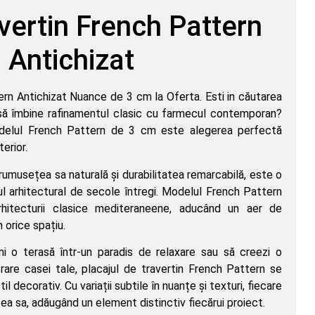
vertin French Pattern
Antichizat
ern Antichizat Nuance de 3 cm la Oferta. Esti in căutarea
 să îmbine rafinamentul clasic cu farmecul contemporan?
modelul French Pattern de 3 cm este alegerea perfectă
erior.
frumusețea sa naturală și durabilitatea remarcabilă, este o
ul arhitectural de secole întregi. Modelul French Pattern
hitecturii clasice mediteraneene, aducând un aer de
n orice spațiu.
mi o terasă într-un paradis de relaxare sau să creezi o
trare casei tale, placajul de travertin French Pattern se
l decorativ. Cu variații subtile în nuanțe și texturi, fiecare
ea sa, adăugând un element distinctiv fiecărui proiect.