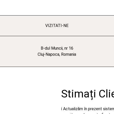
VIZITATI-NE
B-dul Muncii, nr 16
Cluj-Napoca, Romania
Stimați Cli
ℹ️ Actualizăm în prezent sist