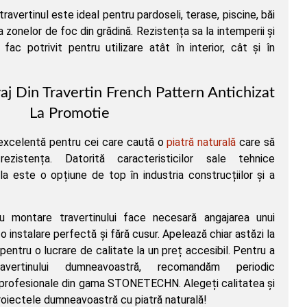
 travertinul este ideal pentru pardoseli, terase, piscine, băi
 zonelor de foc din grădină. Rezistența sa la intemperii și
 fac potrivit pentru utilizare atât în interior, cât și în
j Din Travertin French Pattern Antichizat
La Promotie
 excelentă pentru cei care caută o
piatră naturală
care să
zistența. Datorită caracteristicilor sale tehnice
la este o opțiune de top în industria construcțiilor și a
u montare travertinului face necesară angajarea unui
o instalare perfectă și fără cusur. Apelează chiar astăzi la
pentru o lucrare de calitate la un preț accesibil. Pentru a
vertinului dumneavoastră, recomandăm periodic
 profesionale din gama STONETECHN. Alegeți calitatea și
roiectele dumneavoastră cu piatră naturală!