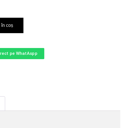
în coș
irect pe WhatAspp