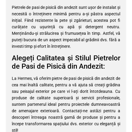
Pietrele de pasi de pisică din andezit sunt ușor de instalat și
necesită o întreținere minimă pentru a-și păstra aspectul
inițial. Fiind rezistente la pete și zgârieturi, acestea pot fi
curățate cu ușurință cu apă și detergent neutru.
Menținându-și strălucirea și frumusețea în timp. Astfel, vă
puteți bucura de un aspect impecabil al grădinii dvs. fără a
investi timp și efort în întreținere.
Alegeți Calitatea și Stilul Pietrelor
de Pasi de Pisică din Andezit:
La Hermes, vă oferim pietre de pasi de pisică din andezit de
cea mai înaltă calitate, pentru a vă ajuta să creați grădina
sau peisajul exterior pe care vi l-ați dorit întotdeauna. Cu
produse de calitate superioară și servicii profesionale,
suntem partenerul ideal pentru proiectele dumneavoastră
de amenajare exterioară. Contactați-ne astăzi pentru a
descoperi întreaga noastră gamă de produse și pentru a
începe transformarea spațiului dvs. exterior cu eleganță și
stil!