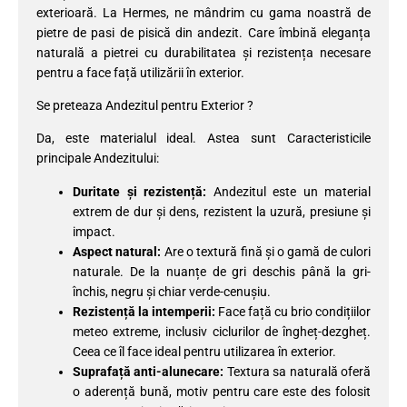
exterioară. La Hermes, ne mândrim cu gama noastră de
pietre de pasi de pisică din andezit. Care îmbină eleganța
naturală a pietrei cu durabilitatea și rezistența necesare
pentru a face față utilizării în exterior.
Se preteaza Andezitul pentru Exterior ?
Da, este materialul ideal. Astea sunt Caracteristicile
principale Andezitului:
Duritate și rezistență:
Andezitul este un material
extrem de dur și dens, rezistent la uzură, presiune și
impact.
Aspect natural:
Are o textură fină și o gamă de culori
naturale. De la nuanțe de gri deschis până la gri-
închis, negru și chiar verde-cenușiu.
Rezistență la intemperii:
Face față cu brio condițiilor
meteo extreme, inclusiv ciclurilor de îngheț-dezgheț.
Ceea ce îl face ideal pentru utilizarea în exterior.
Suprafață anti-alunecare:
Textura sa naturală oferă
o aderență bună, motiv pentru care este des folosit