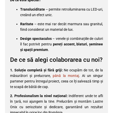
De ce este special?
Transluciditate
– permite retroiluminarea cu LED-uri,
creând un efect unic.
Raritate
– este mai rar decât marmura sau granitul,
fiind considerat un material de lux.
Design spectaculos
– venele și combinațiile de culori
îl fac potrivit pentru
pereți accent, blaturi, șeminee
și spații premium
.
De ce să alegi colaborarea cu noi?
1. Soluție completă și fără griji:
Ne ocupăm de tot, de la
măsurători și prelucrare,
până la montaj
. Ai un singur
partener pentru întregul proiect, ceea ce îți salvează timp și
te scapă de bătăi de cap.
2. Profesionalism la nivel național:
Indiferent unde te afli
în țară, noi ajungem la tine. Prelucrăm și montăm Lastre
Onix cu seriozitate și dedicare, garantând un rezultat
impecabil în orice loc din România.