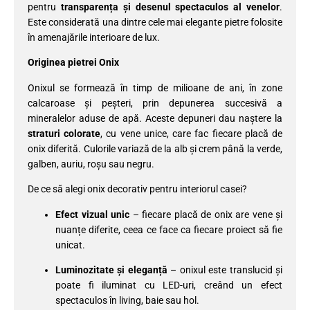
pentru
transparența și desenul spectaculos al venelor
.
Este considerată una dintre cele mai elegante pietre folosite
în amenajările interioare de lux.
Originea pietrei Onix
Onixul se formează în timp de milioane de ani, în zone
calcaroase și peșteri, prin depunerea succesivă a
mineralelor aduse de apă. Aceste depuneri dau naștere la
straturi colorate
, cu vene unice, care fac fiecare placă de
onix diferită. Culorile variază de la alb și crem până la verde,
galben, auriu, roșu sau negru.
De ce să alegi onix decorativ pentru interiorul casei?
Efect vizual unic
– fiecare placă de onix are vene și
nuanțe diferite, ceea ce face ca fiecare proiect să fie
unicat.
Luminozitate și eleganță
– onixul este translucid și
poate fi iluminat cu LED-uri, creând un efect
spectaculos în living, baie sau hol.