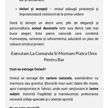
lux și rafinament.
Holuri și recepții
– onixul adaugă prestanță și
impresionează vizitatorii de la prima vedere.
Dacă îți dorești un decor unic, plin de eleganță și
personalitate,
onixul decorativ
este una dintre cele mai
bune alegeri. Este piatra naturală care combină
frumusețea, raritatea și rafinamentul, aducând un plus de
valoare oricărui proiect.
Executam La Comanda Si Montam Piatra Onix
Pentru Bar
Cum se extrage Onixul?
Onixul se extrage din
cariere naturale
, asemănător cu
marmura sau granitul. Blocurile mari sunt tăiate din masiv,
apoi transportate în fabrici, unde sunt secționate în
lastre
subțiri
. Datorită fragilității și translucenței, prelucrarea
necesită utilaje speciale și o atenție sporită.