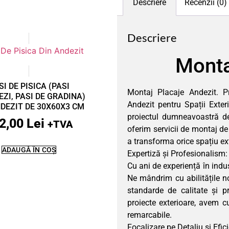
Descriere
Recenzii (0)
Descriere
Monta
SI DE PISICA (PASI
Montaj Placaje Andezit. P
ZI, PASI DE GRADINA)
Andezit pentru Spații Exte
NDEZIT DE 30X60X3 CM
proiectul dumneavoastră d
2,00
Lei
+TVA
oferim servicii de montaj de
a transforma orice spațiu ext
ADAUGĂ ÎN COȘ
Expertiză și Profesionalism:
Cu ani de experiență în indust
Ne mândrim cu abilitățile n
standarde de calitate și pr
proiecte exterioare, avem cu
remarcabile.
Focalizare pe Detaliu și Efic