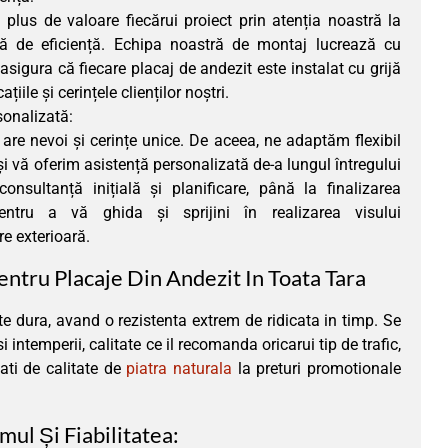
lus de valoare fiecărui proiect prin atenția noastră la
ță de eficiență. Echipa noastră de montaj lucrează cu
asigura că fiecare placaj de andezit este instalat cu grijă
țiile și cerințele clienților noștri.
rsonalizată:
 are nevoi și cerințe unice. De aceea, ne adaptăm flexibil
i vă oferim asistență personalizată de-a lungul întregului
nsultanță inițială și planificare, până la finalizarea
pentru a vă ghida și sprijini în realizarea visului
 exterioară.
ntru Placaje Din Andezit In Toata Tara
rte dura, avand o rezistenta extrem de ridicata in timp. Se
 intemperii, calitate ce il recomanda oricarui tip de trafic,
iati de calitate de
piatra naturala
la preturi promotionale
mul Și Fiabilitatea: