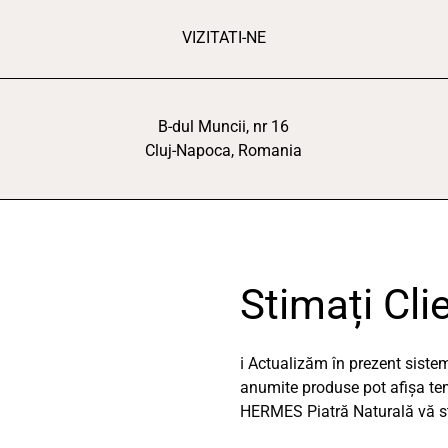
VIZITATI-NE
B-dul Muncii, nr 16
Cluj-Napoca, Romania
Stimați Clie
ℹ️ Actualizăm în prezent sist
anumite produse pot afișa temp
HERMES Piatră Naturală vă stă