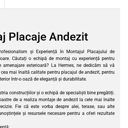
j Placaje Andezit
rofesionalism și Experiență în Montajul Placajului de
rioare. Căutați o echipă de montaj cu experiență pentru
e amenajare exterioară? La Hermes, ne dedicăm să vă
 cea mai înaltă calitate pentru placajul de andezit, pentru
erior într-o oază de eleganță și durabilitate.
ria construcțiilor și o echipă de specialiști bine pregătiți.
oastre de a realiza montaje de andezit la cele mai înalte
ecizie. Fie că este vorba despre alei, terase, sau alte
noștințele și resursele necesare pentru a oferi rezultate
iență: