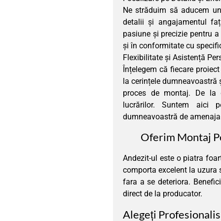
Ne străduim să aducem un p
detalii și angajamentul fa
pasiune și precizie pentru a 
și în conformitate cu specifica
Flexibilitate și Asistență Pe
Înțelegem că fiecare proiect
la cerințele dumneavoastră ș
proces de montaj. De la co
lucrărilor. Suntem aici 
dumneavoastră de amenajare
Oferim Montaj Pe
Andezit-ul este o piatra foa
comporta excelent la uzura si
fara a se deteriora. Benefic
direct de la producator.
Alegeți Profesionalis