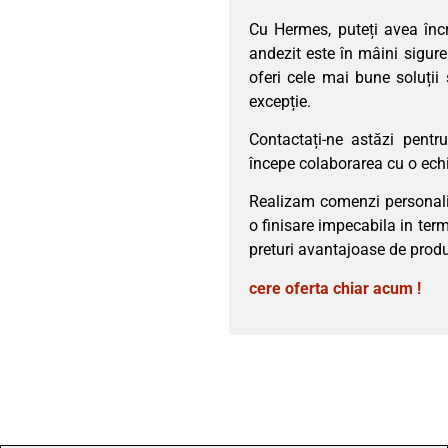
Cu Hermes, puteți avea înc
andezit este în mâini sigur
oferi cele mai bune soluții 
excepție.
Contactați-ne astăzi pent
începe colaborarea cu o echi
Realizam comenzi personaliza
o finisare impecabila in ter
preturi avantajoase de produ
cere oferta chiar acum !