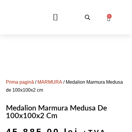
0
DESPRE NOI
Prima pagină
/
MARMURA
/ Medalion Marmura Medusa
de 100x100x2 cm
Medalion Marmura Medusa De
100x100x2 Cm
45.885,00
lei