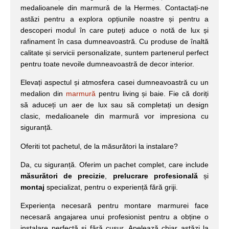
medalioanele din marmură de la Hermes. Contactați-ne
astăzi pentru a explora opțiunile noastre și pentru a
descoperi modul în care puteți aduce o notă de lux și
rafinament în casa dumneavoastră. Cu produse de înaltă
calitate și servicii personalizate, suntem partenerul perfect
pentru toate nevoile dumneavoastră de decor interior.
Elevați aspectul și atmosfera casei dumneavoastră cu un
medalion din
marmură
pentru living și baie. Fie că doriți
să aduceți un aer de lux sau să completați un design
clasic, medalioanele din marmură vor impresiona cu
siguranță.
Oferiti tot pachetul, de la măsurători la instalare?
Da, cu siguranță. Oferim un pachet complet, care include
măsurători de precizie
,
prelucrare profesională
și
montaj
specializat, pentru o experiență fără griji.
Experiența necesară pentru montare marmurei face
necesară angajarea unui profesionist pentru a obține o
instalare perfectă și fără cusur. Apelează chiar astăzi la