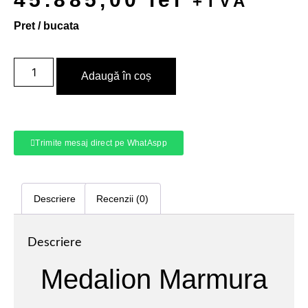
+TVA
Pret / bucata
Adaugă în coș
Trimite mesaj direct pe WhatAspp
Descriere
Recenzii (0)
Descriere
Medalion Marmura