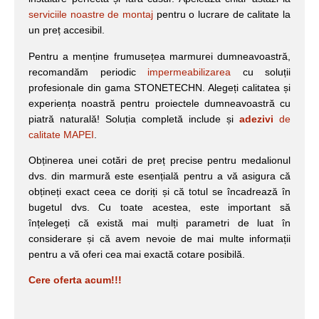
serviciile noastre de montaj
pentru o lucrare de calitate la
un preț accesibil.
Pentru a menține frumusețea marmurei dumneavoastră,
recomandăm periodic
impermeabilizarea
cu soluții
profesionale din gama STONETECHN. Alegeți calitatea și
experiența noastră pentru proiectele dumneavoastră cu
piatră naturală! Soluția completă include și
adezivi
de
calitate MAPEI
.
Obținerea unei cotări de preț precise pentru medalionul
dvs. din marmură este esențială pentru a vă asigura că
obțineți exact ceea ce doriți și că totul se încadrează în
bugetul dvs. Cu toate acestea, este important să
înțelegeți că există mai mulți parametri de luat în
considerare și că avem nevoie de mai multe informații
pentru a vă oferi cea mai exactă cotare posibilă.
Cere oferta acum!!!