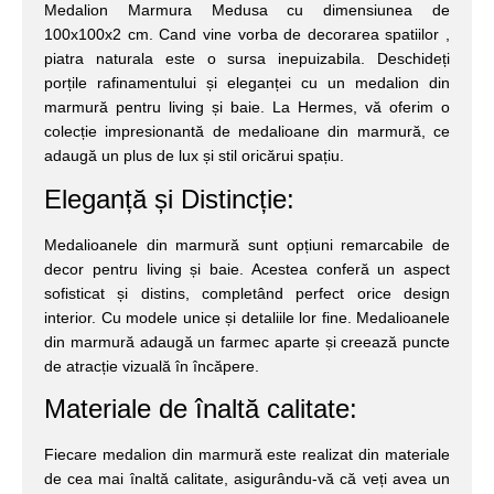
Medalion Marmura Medusa cu dimensiunea de
100x100x2 cm. Cand vine vorba de decorarea spatiilor ,
piatra naturala este o sursa inepuizabila. Deschideți
porțile rafinamentului și eleganței cu un medalion din
marmură pentru living și baie. La Hermes, vă oferim o
colecție impresionantă de medalioane din marmură, ce
adaugă un plus de lux și stil oricărui spațiu.
Eleganță și Distincție:
Medalioanele din marmură sunt opțiuni remarcabile de
decor pentru living și baie. Acestea conferă un aspect
sofisticat și distins, completând perfect orice design
interior. Cu modele unice și detaliile lor fine. Medalioanele
din marmură adaugă un farmec aparte și creează puncte
de atracție vizuală în încăpere.
Materiale de înaltă calitate:
Fiecare medalion din marmură este realizat din materiale
de cea mai înaltă calitate, asigurându-vă că veți avea un