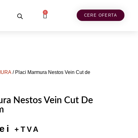
0
CERE OFERTA
MURA
/ Placi Marmura Nestos Vein Cut de
ura Nestos Vein Cut De
m
lei
+TVA