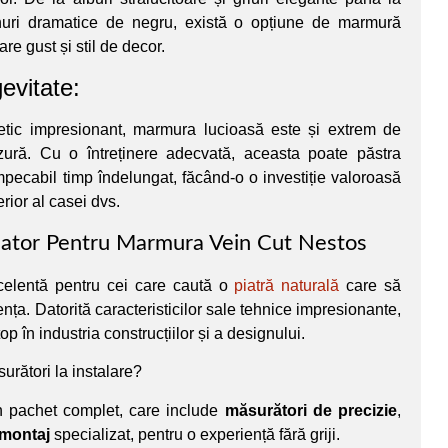
nuri dramatice de negru, există o opțiune de marmură
are gust și stil de decor.
gevitate:
etic impresionant, marmura lucioasă este și extrem de
uzură. Cu o întreținere adecvată, aceasta poate păstra
impecabil timp îndelungat, făcând-o o investiție valoroasă
erior al casei dvs.
cator Pentru Marmura Vein Cut Nestos
celentă pentru cei care caută o
piatră naturală
care să
nța. Datorită caracteristicilor sale tehnice impresionante,
p în industria construcțiilor și a designului.
surători la instalare?
n pachet complet, care include
măsurători de precizie
,
montaj
specializat, pentru o experiență fără griji.