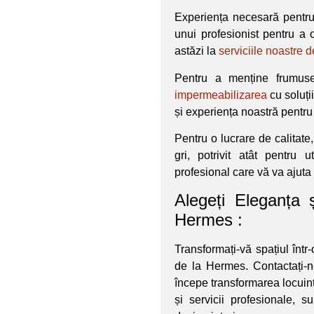
Experiența necesară pentru
unui profesionist pentru a 
astăzi la
serviciile noastre 
Pentru a menține frumuse
impermeabilizarea
cu soluț
și experiența noastră pentru
Pentru o lucrare de calitat
gri, potrivit atât pentru 
profesional care vă va ajuta 
Alegeți Eleganța 
Hermes :
Transformați-vă spațiul înt
de la Hermes. Contactați-n
începe transformarea locuințe
și servicii profesionale, 