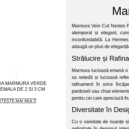
Ma
Marmura Vein Cut Nestos P
atemporal și elegant, cun
inconfundabilă. La Hermes
adaugă un plus de eleganță ș
Strălucire și Rafin
Marmura lucioasă emană o st
sa netedă și lucioasă refl
RA MARMURA VERDE
rafinament în orice încăpe
EMALA DE 2 SI 3 CM
pardoseli sau chiar element
pentru cei care apreciază fr
ITEȘTE MAI MULT
Diversitate în Desi
Cu o varietate de nuanțe și
nelimitate în designul inter