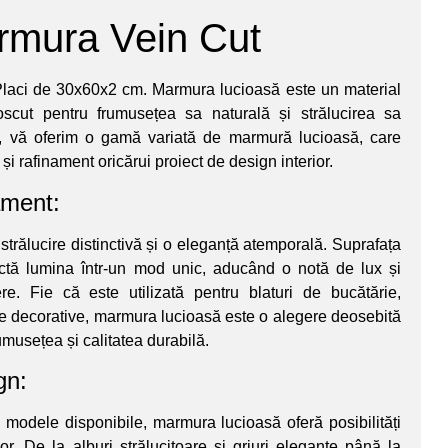
rmura Vein Cut
laci de 30x60x2 cm. Marmura lucioasă este un material
oscut pentru frumusețea sa naturală și strălucirea sa
, vă oferim o gamă variată de marmură lucioasă, care
i rafinament oricărui proiect de design interior.
ament:
rălucire distinctivă și o eleganță atemporală. Suprafața
ectă lumina într-un mod unic, aducând o notă de lux și
re. Fie că este utilizată pentru blaturi de bucătărie,
e decorative, marmura lucioasă este o alegere deosebită
umusețea și calitatea durabilă.
gn:
 modele disponibile, marmura lucioasă oferă posibilități
ior. De la alburi strălucitoare și griuri elegante până la