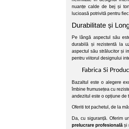
nuanțe calde de bej și to
lucioasă potrivită pentru fiec
Durabilitate și Lon
Pe lângă aspectul său est
durabilă și rezistentă la 
aspectul său strălucitor și 
pentru viitorul designului int
Fabrica Si Produ
Bazaltul este o alegere ex
îmbine frumusețea cu reziste
andezitul este o opțiune de to
Oferiti tot pachetul, de la mă
Da, cu siguranță. Oferim u
prelucrare profesională
și