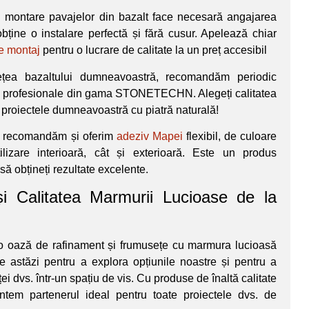
 montare pavajelor din bazalt face necesară angajarea
obține o instalare perfectă și fără cusur. Apelează chiar
de montaj
pentru o lucrare de calitate la un preț accesibil
țea bazaltului dumneavoastră, recomandăm periodic
ii profesionale din gama STONETECHN. Alegeți calitatea
 proiectele dumneavoastră cu piatră naturală!
e, recomandăm și oferim
adeziv Mapei
flexibil, de culoare
utilizare interioară, cât și exterioară. Este un produs
să obțineți rezultate excelente.
și Calitatea Marmurii Lucioase de la
r-o oază de rafinament și frumusețe cu marmura lucioasă
e astăzi pentru a explora opțiunile noastre și pentru a
i dvs. într-un spațiu de vis. Cu produse de înaltă calitate
suntem partenerul ideal pentru toate proiectele dvs. de