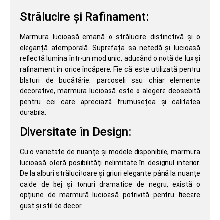
Strălucire și Rafinament:
Marmura lucioasă emană o strălucire distinctivă și o
eleganță atemporală. Suprafața sa netedă și lucioasă
reflectă lumina într-un mod unic, aducând o notă de lux și
rafinament în orice încăpere. Fie că este utilizată pentru
blaturi de bucătărie, pardoseli sau chiar elemente
decorative, marmura lucioasă este o alegere deosebită
pentru cei care apreciază frumusețea și calitatea
durabilă.
Diversitate în Design:
Cu o varietate de nuanțe și modele disponibile, marmura
lucioasă oferă posibilități nelimitate în designul interior.
De la alburi strălucitoare și griuri elegante până la nuanțe
calde de bej și tonuri dramatice de negru, există o
opțiune de marmură lucioasă potrivită pentru fiecare
gust și stil de decor.