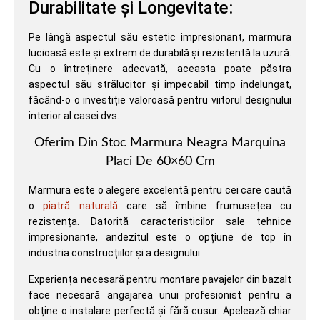
Durabilitate și Longevitate:
Pe lângă aspectul său estetic impresionant, marmura
lucioasă este și extrem de durabilă și rezistentă la uzură.
Cu o întreținere adecvată, aceasta poate păstra
aspectul său strălucitor și impecabil timp îndelungat,
făcând-o o investiție valoroasă pentru viitorul designului
interior al casei dvs.
Oferim Din Stoc Marmura Neagra Marquina
Placi De 60×60 Cm
Marmura este o alegere excelentă pentru cei care caută
o
piatră naturală
care să îmbine frumusețea cu
rezistența. Datorită caracteristicilor sale tehnice
impresionante, andezitul este o opțiune de top în
industria construcțiilor și a designului.
Experiența necesară pentru montare pavajelor din bazalt
face necesară angajarea unui profesionist pentru a
obține o instalare perfectă și fără cusur. Apelează chiar