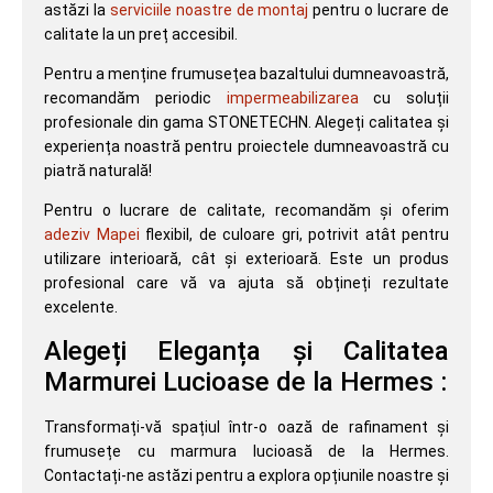
astăzi la
serviciile noastre de montaj
pentru o lucrare de
calitate la un preț accesibil.
Pentru a menține frumusețea bazaltului dumneavoastră,
recomandăm periodic
impermeabilizarea
cu soluții
profesionale din gama STONETECHN. Alegeți calitatea și
experiența noastră pentru proiectele dumneavoastră cu
piatră naturală!
Pentru o lucrare de calitate, recomandăm și oferim
adeziv Mapei
flexibil, de culoare gri, potrivit atât pentru
utilizare interioară, cât și exterioară. Este un produs
profesional care vă va ajuta să obțineți rezultate
excelente.
Alegeți Eleganța și Calitatea
Marmurei Lucioase de la Hermes :
Transformați-vă spațiul într-o oază de rafinament și
frumusețe cu marmura lucioasă de la Hermes.
Contactați-ne astăzi pentru a explora opțiunile noastre și