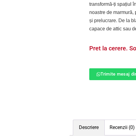
transformă-ți spațiul 
noastre de marmură, p
și prelucrare. De la bl
capace de attic sau de 
Pret la cerere. So
Trimite mesaj d
Descriere
Recenzii (0)