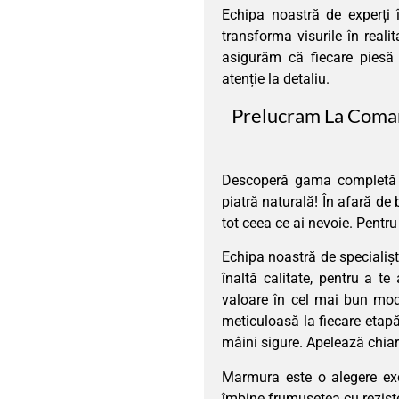
Echipa noastră de experți î
transforma visurile în realit
asigurăm că fiecare piesă 
atenție la detaliu.
Prelucram La Coman
Descoperă gama completă de
piatră naturală! În afară de b
tot ceea ce ai nevoie. Pentru a
Echipa noastră de specialișt
înaltă calitate, pentru a te
valoare în cel mai bun mod
meticuloasă la fiecare etapă
mâini sigure. Apelează chiar 
Marmura este o alegere ex
îmbine frumusețea cu reziste