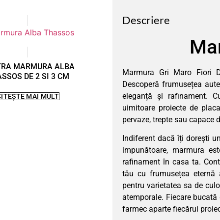
Descriere
Mar
TRA MARMURA ALBA
Marmura Gri Maro Fiori D
SSOS DE 2 SI 3 CM
Descoperă frumusețea auten
eleganță și rafinament. C
CITEȘTE MAI MULT
uimitoare proiecte de placar
pervaze, trepte sau capace de
Indiferent dacă îți dorești 
impunătoare, marmura est
rafinament în casa ta. Cont
tău cu frumusețea eternă 
pentru varietatea sa de culor
atemporale. Fiecare bucată 
farmec aparte fiecărui proiec