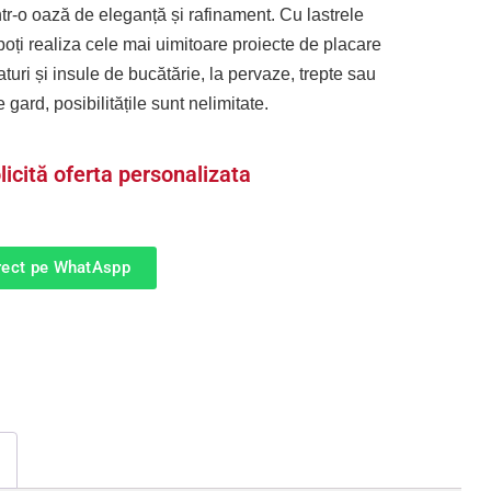
într-o oază de eleganță și rafinament. Cu lastrele
oți realiza cele mai uimitoare proiecte de placare
aturi și insule de bucătărie, la pervaze, trepte sau
gard, posibilitățile sunt nelimitate.
licită oferta personalizata
irect pe WhatAspp