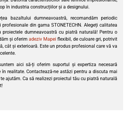
 în industria construcțiilor și a designului.
țea bazaltului dumneavoastră, recomandăm periodic
ii profesionale din gama STONETECHN. Alegeți calitatea
u proiectele dumneavoastră cu piatră naturală! Pentru o
ndăm și oferim
adeziv Mapei
flexibil, de culoare gri, potrivit
ară, cât și exterioară. Este un produs profesional care vă va
xcelente.
 suntem aici să-ți oferim suportul și expertiza necesară
e în realitate. Contactează-ne astăzi pentru a discuta mai
 ajutăm. Ca să realizezi proiectul tău cu piatră naturală
t!