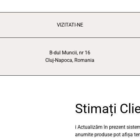
VIZITATI-NE
B-dul Muncii, nr 16
Cluj-Napoca, Romania
Stimați Clie
ℹ️ Actualizăm în prezent sist
anumite produse pot afișa temp