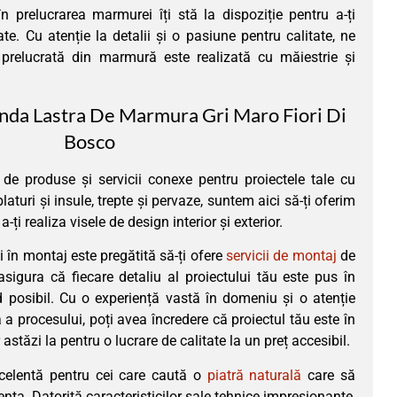
n prelucrarea marmurei îți stă la dispoziție pentru a-ți
ate. Cu atenție la detalii și o pasiune pentru calitate, ne
prelucrată din marmură este realizată cu măiestrie și
da Lastra De Marmura Gri Maro Fiori Di
Bosco
 produse și servicii conexe pentru proiectele tale cu
laturi și insule, trepte și pervaze, suntem aici să-ți oferim
-ți realiza visele de design interior și exterior.
i în montaj este pregătită să-ți ofere
servicii de montaj
de
 asigura că fiecare detaliu al proiectului tău este pus în
 posibil. Cu o experiență vastă în domeniu și o atenție
 a procesului, poți avea încredere că proiectul tău este în
astăzi la pentru o lucrare de calitate la un preț accesibil.
celentă pentru cei care caută o
piatră naturală
care să
nța. Datorită caracteristicilor sale tehnice impresionante,