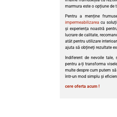
marmura este o opțiune de top
Pentru a menține frumuse
impermeabilizarea
cu soluț
și experiența noastră pentr
lucrare de calitate, recoma
atât pentru utilizare interio
ajuta să obțineți rezultate e
Indiferent de nevoile tale,
pentru a-ți transforma visel
multe despre cum putem să te
într-un mod simplu și eficien
cere oferta acum !