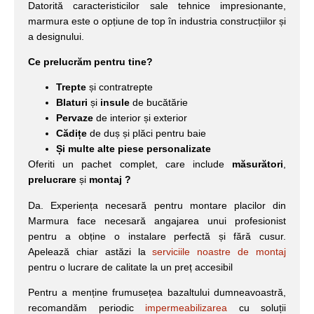
Datorită caracteristicilor sale tehnice impresionante,
marmura este o opțiune de top în industria construcțiilor și
a designului.
Ce prelucrăm pentru tine?
Trepte
și contratrepte
Blaturi
și
insule
de bucătărie
Pervaze
de interior și exterior
Cădițe
de duș și plăci pentru baie
Și multe alte piese personalizate
Oferiti un pachet complet, care include
măsurători
,
prelucrare
și
montaj ?
Da. Experiența necesară pentru montare placilor din
Marmura face necesară angajarea unui profesionist
pentru a obține o instalare perfectă și fără cusur.
Apelează chiar astăzi la
serviciile noastre de montaj
pentru o lucrare de calitate la un preț accesibil
Pentru a menține frumusețea bazaltului dumneavoastră,
recomandăm periodic
impermeabilizarea
cu soluții