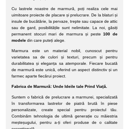
Cu lastrele noastre de marmură, poți realiza cele mai
uimitoare proiecte de placare și prelucrare. De la blaturi și
insule de bucătărie, la pervaze, trepte sau capace de attic
sau de gard, posibilitățile sunt nelimitate. La noi, găsiți
permanent stocuri mari de marmura și peste
100 de
modele
din care puteți alege.
Marmura este un material nobil, cunoscut pentru
varietatea sa de culori și texturi, precum și pentru
durabilitatea și eleganța sa atemporale. Fiecare bucată
de marmură este unică, oferind un aspect distinctiv și un
farmec aparte fiecărui proiect.
Fabrica de Marmură: Unde Ideile tale Prind Viață.
Suntem o fabrică de prelucrare a marmurei, specializată
în transformarea lastrelor de piatră brută în piese
personalizate, create special pentru proiectul tău.
Combinăm tehnologia de ultimă generație cu măiestria
meșteșugului, pentru a-ți oferi produse de o calitate
excepțională.