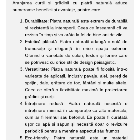
Aranjarea curții și grădinii cu piatră naturală aduce
numeroase beneficii și avantaje, printre care:
Durabilitate: Piatra naturală este extrem de durabilă
și rezistentă la intemperii. Ceea ce înseamnă că va
rezista în timp și va arăta la fel de bine ani de zile.
Estetică plăcută: Piatra naturală adaugă o notă de
frumusețe și eleganță în orice spațiu exterior.
Oferind o varietate de culori, texturi și forme care
se potrivesc cu orice stil de design peisagistic.
Versatilitate: Piatra naturală poate fi folosită într-o
varietate de aplicații. Inclusiv pavaje, alei, pereți de
sprijin, dale, grătare de foc, fântâni și multe altele.
Ceea ce oferă o flexibilitate maximă în proiectarea
grădinii și curții.
Întreținere redusă: Piatra naturală necesită o
întreținere minimă în comparație cu alte materiale,
cum ar fi lemnul sau betonul. Ea poate fi curățată
ușor cu apă și săpun și necesită doar o revizuire
periodică pentru a menține aspectul său frumos.
Eco-friendly: Piatra naturală este un material