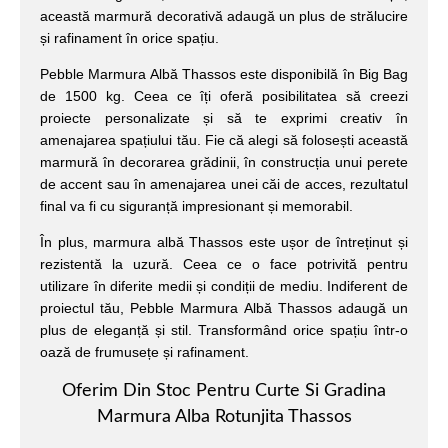
această marmură decorativă adaugă un plus de strălucire
și rafinament în orice spațiu.
Pebble Marmura Albă Thassos este disponibilă în Big Bag
de 1500 kg. Ceea ce îți oferă posibilitatea să creezi
proiecte personalizate și să te exprimi creativ în
amenajarea spațiului tău. Fie că alegi să folosești această
marmură în decorarea grădinii, în construcția unui perete
de accent sau în amenajarea unei căi de acces, rezultatul
final va fi cu siguranță impresionant și memorabil.
În plus, marmura albă Thassos este ușor de întreținut și
rezistentă la uzură. Ceea ce o face potrivită pentru
utilizare în diferite medii și condiții de mediu. Indiferent de
proiectul tău, Pebble Marmura Albă Thassos adaugă un
plus de eleganță și stil. Transformând orice spațiu într-o
oază de frumusețe și rafinament.
Oferim Din Stoc Pentru Curte Si Gradina
Marmura Alba Rotunjita Thassos