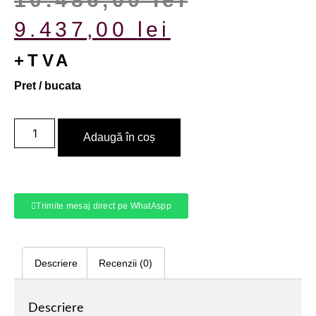
9.437,00
lei
+TVA
Pret / bucata
Adaugă în coș
Trimite mesaj direct pe WhatAspp
Descriere
Recenzii (0)
Descriere