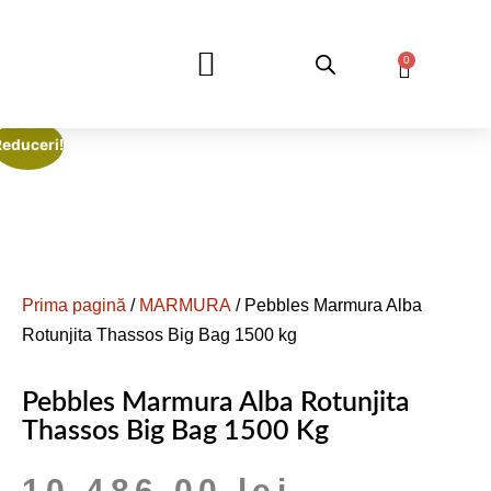
0
DESPRE NOI
Reduceri!
Prima pagină
/
MARMURA
/ Pebbles Marmura Alba
Rotunjita Thassos Big Bag 1500 kg
Pebbles Marmura Alba Rotunjita
Thassos Big Bag 1500 Kg
10.486,00
lei