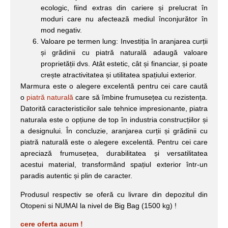
ecologic, fiind extras din cariere și prelucrat în
moduri care nu afectează mediul înconjurător în
mod negativ.
Valoare pe termen lung: Investiția în aranjarea curții
și grădinii cu piatră naturală adaugă valoare
proprietății dvs. Atât estetic, cât și financiar, și poate
crește atractivitatea și utilitatea spațiului exterior.
Marmura este o alegere excelentă pentru cei care caută
o
piatră naturală
care să îmbine frumusețea cu rezistența.
Datorită caracteristicilor sale tehnice impresionante, piatra
naturala este o opțiune de top în industria construcțiilor și
a designului. În concluzie, aranjarea curții și grădinii cu
piatră naturală este o alegere excelentă. Pentru cei care
apreciază frumusețea, durabilitatea și versatilitatea
acestui material, transformând spațiul exterior într-un
paradis autentic și plin de caracter.
Produsul respectiv se oferă cu livrare din depozitul din
Otopeni si NUMAI la nivel de Big Bag (1500 kg) !
cere oferta acum !