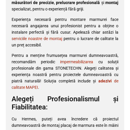
măsurători de precizie
,
prelucrare profesională
și
montaj
specializat, pentru o experiență fără griji.
Experiența necesară pentru montare marmurei face
necesară angajarea unui profesionist pentru a obține o
instalare perfectă și fără cusur. Apelează chiar astăzi la
serviciile noastre de montaj
pentru o lucrare de calitate la
un preț accesibil.
Pentru a menține frumusețea marmurei dumneavoastră,
recomandăm periodic
impermeabilizarea
cu soluții
profesionale din gama STONETECHN. Alegeți calitatea și
experiența noastră pentru proiectele dumneavoastră cu
piatră naturală! Soluția completă include și
adezivi
de
calitate MAPEI
.
Alegeți Profesionalismul și
Fiabilitatea:
Cu Hermes, puteți avea încredere că proiectul
dumneavoastră de montaj placaj de marmura este în mâini