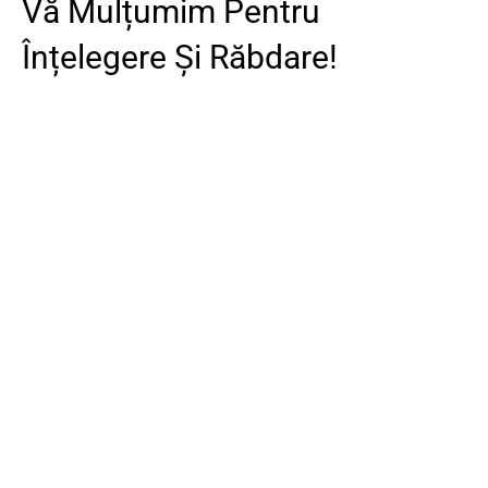
Vă Mulțumim Pentru
Înțelegere Și Răbdare!