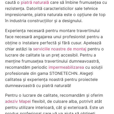
caută o
piatră naturală
care să îmbine frumusețea cu
rezistența. Datorită caracteristicilor sale tehnice
impresionante, piatra naturala este o opțiune de top
în industria construcțiilor și a designului.
Experiența necesară pentru montare travertinului
face necesară angajarea unui profesionist pentru a
obține o instalare perfectă și fără cusur. Apelează
chiar astăzi la
serviciile noastre de montaj
pentru o
lucrare de calitate la un preț accesibil. Pentru a
menține frumusețea travertinului dumneavoastră,
recomandăm periodic
impermeabilizarea
cu soluții
profesionale din gama STONETECHN. Alegeți
calitatea și experiența noastră pentru proiectele
dumneavoastră cu piatră naturală!
Pentru o lucrare de calitate, recomandăm și oferim
adeziv Mapei
flexibil, de culoare alba, potrivit atât
pentru utilizare interioară, cât și exterioară. Este un
produs profesional care vă va ajuta să obțineți