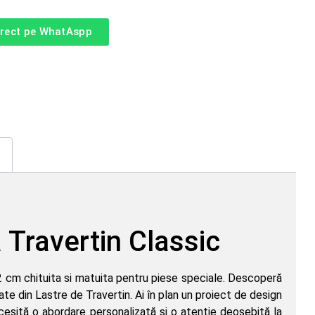
irect pe WhatAspp
 Travertin Classic
2 cm chituita si matuita pentru piese speciale. Descoperă
te din Lastre de Travertin. Ai în plan un proiect de design
ecesită o abordare personalizată și o atenție deosebită la