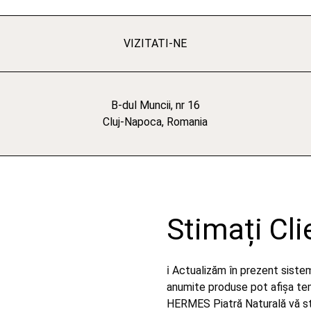
VIZITATI-NE
B-dul Muncii, nr 16
Cluj-Napoca, Romania
Stimați Cli
ℹ️ Actualizăm în prezent sist
anumite produse pot afișa temp
HERMES Piatră Naturală vă stă