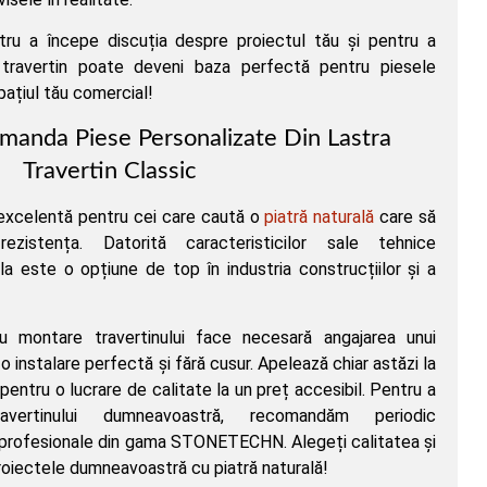
ru a începe discuția despre proiectul tău și pentru a
travertin poate deveni baza perfectă pentru piesele
pațiul tău comercial!
anda Piese Personalizate Din Lastra
Travertin Classic
 excelentă pentru cei care caută o
piatră naturală
care să
zistența. Datorită caracteristicilor sale tehnice
la este o opțiune de top în industria construcțiilor și a
u montare travertinului face necesară angajarea unui
o instalare perfectă și fără cusur. Apelează chiar astăzi la
pentru o lucrare de calitate la un preț accesibil. Pentru a
vertinului dumneavoastră, recomandăm periodic
 profesionale din gama STONETECHN. Alegeți calitatea și
roiectele dumneavoastră cu piatră naturală!