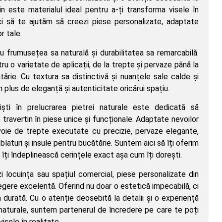
in este materialul ideal pentru a-ți transforma visele în
ici să te ajutăm să creezi piese personalizate, adaptate
r tale.
u frumusețea sa naturală și durabilitatea sa remarcabilă.
u o varietate de aplicații, de la trepte și pervaze până la
ătărie. Cu textura sa distinctivă și nuanțele sale calde și
 plus de eleganță și autenticitate oricărui spațiu.
iști în prelucrarea pietrei naturale este dedicată să
 travertin în piese unice și funcționale. Adaptate nevoilor
evoie de trepte executate cu precizie, pervaze elegante,
laturi și insule pentru bucătărie. Suntem aici să îți oferim
ă îți îndeplinească cerințele exact așa cum îți dorești.
i locuința sau spațiul comercial, piese personalizate din
legere excelentă. Oferind nu doar o estetică impecabilă, ci
ă durată. Cu o atenție deosebită la detalii și o experiență
 naturale, suntem partenerul de încredere pe care te poți
isele în realitate.