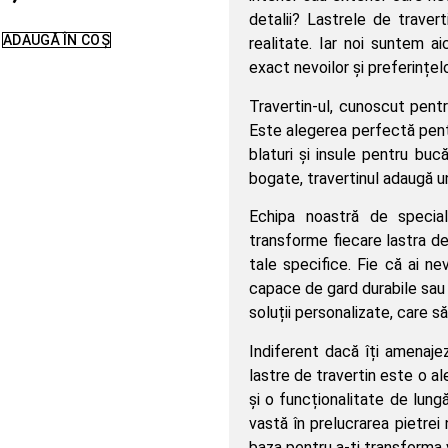
detalii? Lastrele de travert
ADAUGĂ ÎN COȘ
realitate. Iar noi suntem a
exact nevoilor și preferințelo
Travertin-ul, cunoscut pentr
Este alegerea perfectă pentr
blaturi și insule pentru buc
bogate, travertinul adaugă un
Echipa noastră de special
transforme fiecare lastra de
tale specifice. Fie că ai n
capace de gard durabile sau b
soluții personalizate, care s
Indiferent dacă îți amenajez
lastre de travertin este o a
și o funcționalitate de lung
vastă în prelucrarea pietrei
baza pentru a-ți transforma v