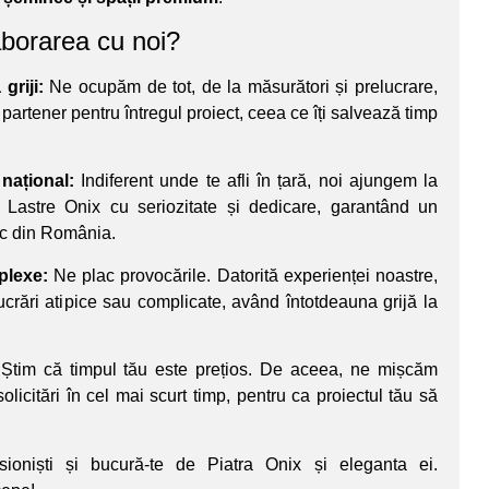
aborarea cu noi?
griji:
Ne ocupăm de tot, de la măsurători și prelucrare,
 partener pentru întregul proiect, ceea ce îți salvează timp
 național:
Indiferent unde te afli în țară, noi ajungem la
 Lastre Onix cu seriozitate și dedicare, garantând un
loc din România.
plexe:
Ne plac provocările. Datorită experienței noastre,
rări atipice sau complicate, având întotdeauna grijă la
Știm că timpul tău este prețios. De aceea, ne mișcăm
olicitări în cel mai scurt timp, pentru ca proiectul tău să
ioniști și bucură-te de Piatra Onix și eleganta ei.