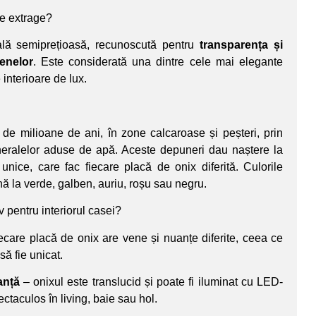
se extrage?
ală semiprețioasă, recunoscută pentru
transparența și
enelor
. Este considerată una dintre cele mai elegante
 interioare de lux.
de milioane de ani, în zone calcaroase și peșteri, prin
eralelor aduse de apă. Aceste depuneri dau naștere la
unice, care fac fiecare placă de onix diferită. Culorile
nă la verde, galben, auriu, roșu sau negru.
v pentru interiorul casei?
ecare placă de onix are vene și nuanțe diferite, ceea ce
să fie unicat.
anță
– onixul este translucid și poate fi iluminat cu LED-
ectaculos în living, baie sau hol.