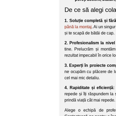
De ce să alegi col
1. Soluție completă și fără 
până la montaj
. Ai un singur
și te scapă de bătăi de cap.
2. Profesionalism la nivel
tine. Prelucrăm și montăm
rezultat impecabil în orice 
3. Experți în proiecte com
ne ocupăm cu plăcere de luc
cel mai mic detaliu.
4. Rapiditate și eficiență:
repede și îți răspundem la s
prindă viață cât mai repede.
Alege o echipă de profes