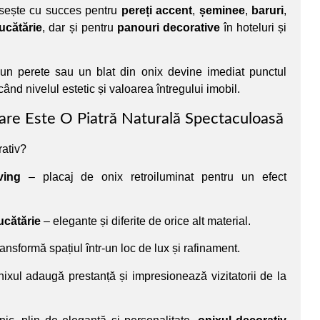
sește cu succes pentru
pereți accent
,
șeminee
,
baruri
,
ucătărie
, dar și pentru
panouri decorative
în hoteluri și
n perete sau un blat din onix devine imediat punctul
când nivelul estetic și valoarea întregului imobil.
are Este O Piatră Naturală Spectaculoasă
rativ?
ving
– placaj de onix retroiluminat pentru un efect
ucătărie
– elegante și diferite de orice alt material.
ansformă spațiul într-un loc de lux și rafinament.
ixul adaugă prestanță și impresionează vizitatorii de la