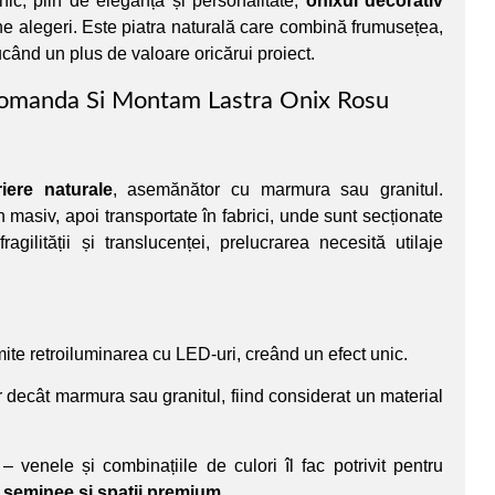
nic, plin de eleganță și personalitate,
onixul decorativ
ne alegeri. Este piatra naturală care combină frumusețea,
ucând un plus de valoare oricărui proiect.
omanda Si Montam Lastra Onix Rosu
riere naturale
, asemănător cu marmura sau granitul.
n masiv, apoi transportate în fabrici, unde sunt secționate
fragilității și translucenței, prelucrarea necesită utilaje
ite retroiluminarea cu LED-uri, creând un efect unic.
 decât marmura sau granitul, fiind considerat un material
– venele și combinațiile de culori îl fac potrivit pentru
i, șeminee și spații premium
.