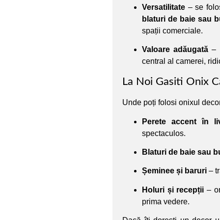
Versatilitate
– se folo
blaturi de baie sau b
spații comerciale.
Valoare adăugată
– u
central al camerei, ridi
La Noi Gasiti Onix C
Unde poți folosi onixul deco
Perete accent în li
spectaculos.
Blaturi de baie sau b
Șeminee și baruri
– tr
Holuri și recepții
– on
prima vedere.