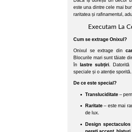
Dacă îți dorești un decor u
este una dintre cele mai bu
raritatea și rafinamentul, ad
Executam La C
Cum se extrage Onixul?
Onixul se extrage din
ca
Blocurile mari sunt tăiate di
în
lastre subțiri
. Datorită 
speciale și o atenție sporită.
De ce este special?
Transluciditate
– perm
Raritate
– este mai rar
de lux.
Design spectaculos
pereți accent, blatur