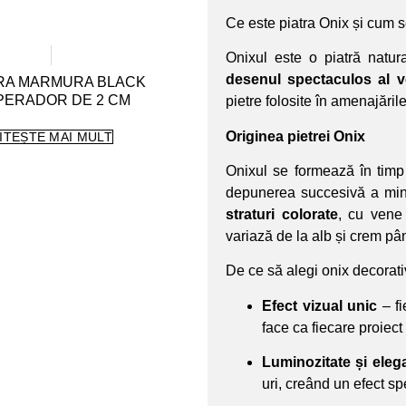
Ce este piatra Onix și cum 
Onixul este o piatră natur
desenul spectaculos al v
RA MARMURA BLACK
PERADOR DE 2 CM
pietre folosite în amenajările
Originea pietrei Onix
ITEȘTE MAI MULT
Onixul se formează în timp 
depunerea succesivă a min
straturi colorate
, cu vene 
variază de la alb și crem pâ
De ce să alegi onix decorati
Efect vizual unic
– fi
face ca fiecare proiect 
Luminozitate și eleg
uri, creând un efect sp