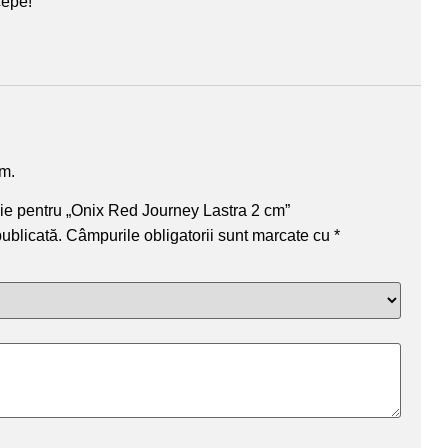
cepe!
um.
nzie pentru „Onix Red Journey Lastra 2 cm”
publicată.
Câmpurile obligatorii sunt marcate cu
*