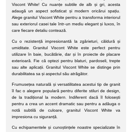
Viscont White! Cu nuanțe subtile de alb și gri, acesta
adaugă un aspect sofisticat și modern oricărui spațiu.
Alege granitul Viscont White pentru a transforma interiorul
sau exteriorul casei tale într-un mediu elegant și luxos, în
care fiecare detaliu contează.
Cu o rezistență impresionantă la zgârieturi, căldură și
umiditate. Granitul Viscont White este perfect pentru
utilizare în baie, bucătărie, dar și în proiecte de placare
exterioară. Fie că optezi pentru blaturi, pardoseli, trepte
sau alte aplicații. Granitul Viscont White se distinge prin
durabilitatea sa și aspectul său atrăgător.
Frumusețea naturală și versatilitatea acestui tip de granit
îl fac o alegere populară pentru diferite stiluri de design,
de la tradițional la modern. Indiferent dacă îl folosești
pentru a crea un accent dramatic sau pentru a adăuga o
notă subtilă de culoare, granitul Viscont White va
impresiona cu siguranță.
Cu echipamentele și cunoștințele noastre specializate în