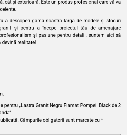
ară, cât și exterioară. Este un produs profesional care vă va
xcelente.
ru a descoperi gama noastră largă de modele și stocuri
ranit și pentru a începe proiectul tău de amenajare
 profesionalism și pasiune pentru detalii, suntem aici să
 devină realitate!
m.
nzie pentru „Lastra Granit Negru Fiamat Pompeii Black de 2
manda”
publicată.
Câmpurile obligatorii sunt marcate cu
*