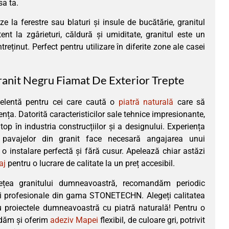
sa ta.
ze la ferestre sau blaturi și insule de bucătărie, granitul
ent la zgârieturi, căldură și umiditate, granitul este un
treținut. Perfect pentru utilizare în diferite zone ale casei
anit Negru Fiamat De Exterior Trepte
celentă pentru cei care caută o
piatră naturală
care să
nța. Datorită caracteristicilor sale tehnice impresionante,
top în industria construcțiilor și a designului. Experiența
pavajelor din granit face necesară angajarea unui
 o instalare perfectă și fără cusur. Apelează chiar astăzi
aj
pentru o lucrare de calitate la un preț accesibil.
țea granitului dumneavoastră, recomandăm periodic
ii profesionale din gama STONETECHN. Alegeți calitatea
u proiectele dumneavoastră cu piatră naturală! Pentru o
ndăm și oferim
adeziv Mapei
flexibil, de culoare gri, potrivit