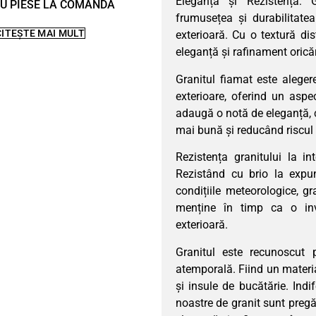
Eleganță și Rezistență: 
U PIESE LA COMANDA
frumusețea și durabilitate
CITEȘTE MAI MULT
exterioară. Cu o textură di
eleganță și rafinament oricăr
Granitul fiamat este alegere
exterioare, oferind un aspe
adaugă o notă de eleganță, c
mai bună și reducând riscul 
Rezistența granitului la int
Rezistând cu brio la expun
condițiile meteorologice, g
menține în timp ca o inve
exterioară.
Granitul este recunoscut 
atemporală. Fiind un material
și insule de bucătărie. Indi
noastre de granit sunt pregăt