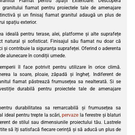
Granitul Fiamat pentru Spații Exterioare. Descoperă
a granitului fiamat pentru proiectele tale de amenajare
stinctivă și un finisaj fiamat granitul adaugă un plus de
ui spațiu exterior.
a ideală pentru terase, alei, platforme și alte suprafețe
ct natural și sofisticat. Finisajul său fiamat nu doar că
i și contribuie la siguranța suprafeței. Oferind o aderenta
de alunecare în condiții umede.
emperii îl face potrivit pentru utilizare în orice climă.
erea la soare, ploaie, zăpadă și îngheț. Indiferent de
ranitul fiamat păstrează frumusețea sa nealterată. Si se
stiție durabilă pentru proiectele tale de amenajare
pentru durabilitatea sa remarcabilă și frumusețea sa
 ideal pentru trepte la scări,
pervaze
la ferestre și blaturi
ferent de stilul sau dimensiunile proiectului tău. Lastrele
ite să îți satisfacă fiecare cerință și să aducă un plus de