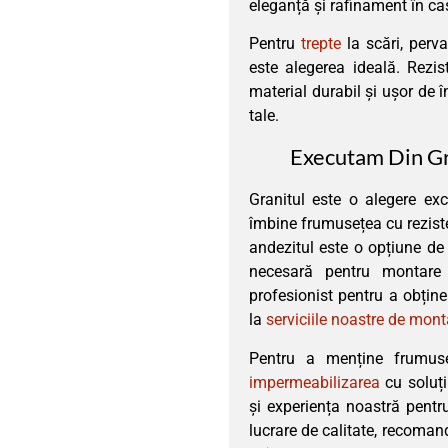
eleganță și rafinament în ca
Pentru
trepte
la scări, perva
este alegerea ideală. Rezist
material durabil și ușor de în
tale.
Executam Din Gr
Granitul este o alegere ex
îmbine frumusețea cu reziste
andezitul este o opțiune de 
necesară pentru montare 
profesionist pentru a obține
la
serviciile noastre de mont
Pentru a menține frumuse
impermeabilizarea
cu soluț
și experiența noastră pentr
lucrare de calitate, recoma