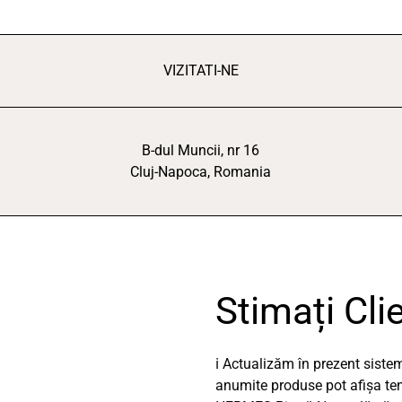
VIZITATI-NE
B-dul Muncii, nr 16
Cluj-Napoca, Romania
Stimați Clie
ℹ️ Actualizăm în prezent sist
anumite produse pot afișa temp