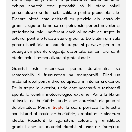
echipa noastră este pregătită să îți ofere soluții
personalizate și de înaltă calitate pentru proiectele tale.
Fiecare piesă este debitată cu precizie din lastră de
granit, asigurându-ne că se potrivește perfect nevoilor și
preferințelor tale. Indiferent dacă ai nevoie de trepte la
exterior pentru o terasă sau o grădină. De blaturi și insule
pentru bucătăria ta sau de trepte și pervaze pentru a
adăuga un plus de eleganță casei tale, suntem aici să îți
oferim soluții personalizate și profesionale.
Granitul este recunoscut pentru durabilitatea sa
remarcabilă și frumusețea sa atemporală. Fiind un
material ideal pentru diverse aplicații în interior și exterior.
De la trepte la exterior, unde este necesară o rezistență
sporită la condiții meteorologice extreme. Până la blaturi
și insule de bucătărie, unde este apreciată eleganța și
durabilitatea. Pentru
trepte
la scări, pervaze la ferestre
sau blaturi și insule de bucătărie, granitul este alegerea
ideală. Rezistent la zgârieturi, căldură și umiditate,
granitul este un material durabil și ușor de întreținut.