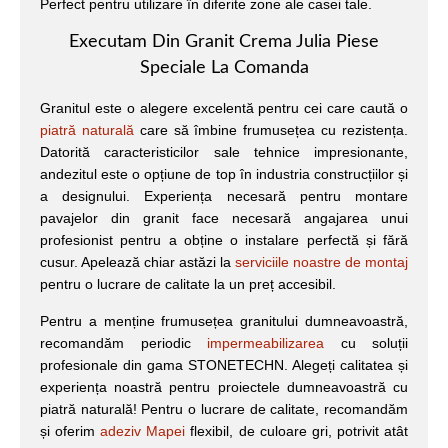
Perfect pentru utilizare în diferite zone ale casei tale.
Executam Din Granit Crema Julia Piese
Speciale La Comanda
Granitul este o alegere excelentă pentru cei care caută o
piatră naturală
care să îmbine frumusețea cu rezistența.
Datorită caracteristicilor sale tehnice impresionante,
andezitul este o opțiune de top în industria construcțiilor și
a designului. Experiența necesară pentru montare
pavajelor din granit face necesară angajarea unui
profesionist pentru a obține o instalare perfectă și fără
cusur. Apelează chiar astăzi la
serviciile noastre de montaj
pentru o lucrare de calitate la un preț accesibil.
Pentru a menține frumusețea granitului dumneavoastră,
recomandăm periodic
impermeabilizarea
cu soluții
profesionale din gama STONETECHN. Alegeți calitatea și
experiența noastră pentru proiectele dumneavoastră cu
piatră naturală! Pentru o lucrare de calitate, recomandăm
și oferim
adeziv Mapei
flexibil, de culoare gri, potrivit atât