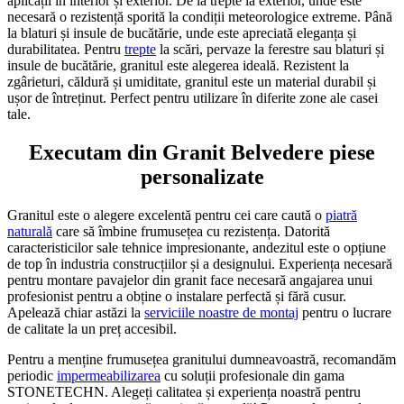
aplicații în interior și exterior. De la trepte la exterior, unde este
necesară o rezistență sporită la condiții meteorologice extreme. Până
la blaturi și insule de bucătărie, unde este apreciată eleganța și
durabilitatea. Pentru
trepte
la scări, pervaze la ferestre sau blaturi și
insule de bucătărie, granitul este alegerea ideală. Rezistent la
zgârieturi, căldură și umiditate, granitul este un material durabil și
ușor de întreținut. Perfect pentru utilizare în diferite zone ale casei
tale.
Executam din Granit Belvedere piese
personalizate
Granitul este o alegere excelentă pentru cei care caută o
piatră
naturală
care să îmbine frumusețea cu rezistența. Datorită
caracteristicilor sale tehnice impresionante, andezitul este o opțiune
de top în industria construcțiilor și a designului. Experiența necesară
pentru montare pavajelor din granit face necesară angajarea unui
profesionist pentru a obține o instalare perfectă și fără cusur.
Apelează chiar astăzi la
serviciile noastre de montaj
pentru o lucrare
de calitate la un preț accesibil.
Pentru a menține frumusețea granitului dumneavoastră, recomandăm
periodic
impermeabilizarea
cu soluții profesionale din gama
STONETECHN. Alegeți calitatea și experiența noastră pentru