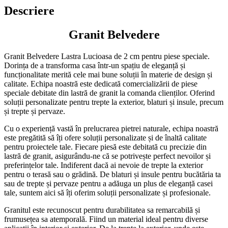
Descriere
Granit Belvedere
Granit Belvedere Lastra Lucioasa de 2 cm pentru piese speciale.
Dorința de a transforma casa într-un spațiu de eleganță și
funcționalitate merită cele mai bune soluții în materie de design și
calitate. Echipa noastră este dedicată comercializării de piese
speciale debitate din lastră de granit la comanda clienților. Oferind
soluții personalizate pentru trepte la exterior, blaturi și insule, precum
și trepte și pervaze.
Cu o experiență vastă în prelucrarea pietrei naturale, echipa noastră
este pregătită să îți ofere soluții personalizate și de înaltă calitate
pentru proiectele tale. Fiecare piesă este debitată cu precizie din
lastră de granit, asigurându-ne că se potrivește perfect nevoilor și
preferințelor tale. Indiferent dacă ai nevoie de trepte la exterior
pentru o terasă sau o grădină. De blaturi și insule pentru bucătăria ta
sau de trepte și pervaze pentru a adăuga un plus de eleganță casei
tale, suntem aici să îți oferim soluții personalizate și profesionale.
Granitul este recunoscut pentru durabilitatea sa remarcabilă și
frumusețea sa atemporală. Fiind un material ideal pentru diverse