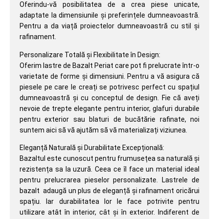
Oferindu-vă posibilitatea de a crea piese unicate,
adaptate la dimensiunile și preferințele dumneavoastră.
Pentru a da viață proiectelor dumneavoastră cu stil și
rafinament.
Personalizare Totală și Flexibilitate în Design:
Oferim lastre de Bazalt Periat care pot fi prelucrate într-o
varietate de forme și dimensiuni. Pentru a vă asigura că
piesele pe care le creați se potrivesc perfect cu spațiul
dumneavoastră și cu conceptul de design. Fie că aveți
nevoie de trepte elegante pentru interior, glafuri durabile
pentru exterior sau blaturi de bucătărie rafinate, noi
suntem aici să vă ajutăm să vă materializați viziunea.
Eleganță Naturală și Durabilitate Excepțională:
Bazaltul este cunoscut pentru frumusețea sa naturală și
rezistența sa la uzură. Ceea ce îl face un material ideal
pentru prelucrarea pieselor personalizate. Lastrele de
bazalt adaugă un plus de eleganță și rafinament oricărui
spațiu. Iar durabilitatea lor le face potrivite pentru
utilizare atât în interior, cât și în exterior. Indiferent de