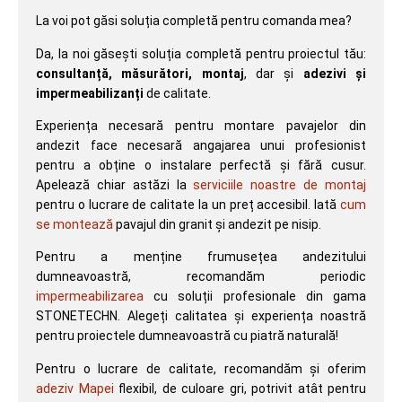
La voi pot găsi soluția completă pentru comanda mea?
Da, la noi găsești soluția completă pentru proiectul tău:
consultanță, măsurători, montaj
, dar și
adezivi și
impermeabilizanți
de calitate.
Experiența necesară pentru montare pavajelor din
andezit face necesară angajarea unui profesionist
pentru a obține o instalare perfectă și fără cusur.
Apelează chiar astăzi la
serviciile noastre de montaj
pentru o lucrare de calitate la un preț accesibil. Iată
cum
se montează
pavajul din granit și andezit pe nisip.
Pentru a menține frumusețea andezitului
dumneavoastră, recomandăm periodic
impermeabilizarea
cu soluții profesionale din gama
STONETECHN. Alegeți calitatea și experiența noastră
pentru proiectele dumneavoastră cu piatră naturală!
Pentru o lucrare de calitate, recomandăm și oferim
adeziv Mapei
flexibil, de culoare gri, potrivit atât pentru