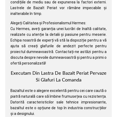
condițiile de mediu sau de expunerea la factori externi.
Lastrele de Bazalt Periat vor rămâne impecabile și
inalterabile în timp.
Alegeți Calitatea și Profesionalismul Hermes:
Cu Hermes, aveți garanția unei lucrări de înaltă calitate,
realizate cu atenție la detalii și pasiune pentru meserie.
Echipa noastră de experți vă stă la dispoziție pentru a vă
ajuta să creați glafurile de andezit perfecte pentru
proiectul dumneavoastră. Contactați-ne astăzi pentru a
discuta despre nevoile dumneavoastră și pentru a primi o
ofertă personalizată!
Executam Din Lastra De Bazalt Periat Pervaze
Si Glafuri La Comanda
Bazaltul este o alegere excelentă pentru cei care caută o
piatră naturală care să îmbine frumusețea cu rezistența.
Datorită caracteristicilor sale tehnice impresionante,
bazaltul este o opțiune de top în industria construcțiilor
și a designului.