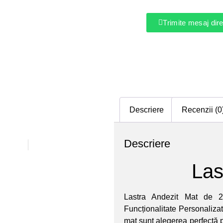
Trimite mesaj di
Descriere
Recenzii (0
Descriere
Las
Lastra Andezit Mat de 2
Funcționalitate Personaliza
mat sunt alegerea perfectă p