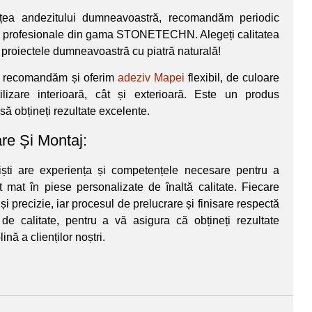
țea andezitului dumneavoastră, recomandăm periodic
ii profesionale din gama STONETECHN. Alegeți calitatea
 proiectele dumneavoastră cu piatră naturală!
e, recomandăm și oferim
adeziv Mapei
flexibil, de culoare
utilizare interioară, cât și exterioară. Este un produs
să obțineți rezultate excelente.
are Și Montaj:
iști are experiența și competențele necesare pentru a
t mat în piese personalizate de înaltă calitate. Fiecare
 și precizie, iar procesul de prelucrare și finisare respectă
de calitate, pentru a vă asigura că obțineți rezultate
ină a clienților noștri.