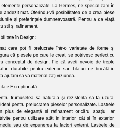
alte elemente personalizate. La Hermes, ne specializăm în
de andezit mat. Oferindu-vă posibilitatea de a crea piese
iunile și preferințele dumneavoastră. Pentru a da viață
 stil și rafinament.
bilitate în Design:
at care pot fi prelucrate într-o varietate de forme și
gura că piesele pe care le creați se potrivesc perfect cu
cu conceptul de design. Fie că aveți nevoie de trepte
lafuri durabile pentru exterior sau blaturi de bucătărie
vă ajutăm să vă materializați viziunea.
itate Excepțională:
ntru frumusețea sa naturală și rezistența sa la uzură.
ideal pentru prelucrarea pieselor personalizate. Lastrele
plus de eleganță și rafinament oricărui spațiu. Iar
rivite pentru utilizare atât în interior, cât și în exterior.
 mediu sau de expunerea la factori externi. Lastrele de