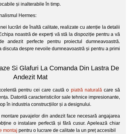
abile și inalterabile în timp.
ionalismul Hermes:
i lucrări de înaltă calitate, realizate cu atenție la detalii
chipa noastră de experți vă stă la dispoziție pentru a vă
 de andezit perfecte pentru proiectul dumneavoastră.
 a discuta despre nevoile dumneavoastră și pentru a primi
aze Si Glafuri La Comanda Din Lastra De
Andezit Mat
xcelentă pentru cei care caută o
piatră naturală
care să
nța. Datorită caracteristicilor sale tehnice impresionante,
p în industria construcțiilor și a designului.
 montare pavajelor din andezit face necesară angajarea
obține o instalare perfectă și fără cusur. Apelează chiar
de montaj
pentru o lucrare de calitate la un preț accesibil