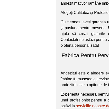
andezit mat vor rămâne impec
Alegeți Calitatea și Profes
Cu Hermes, aveți garanția une
și pasiune pentru meserie. E
ajuta să creați glafurile
Contactați-ne astăzi pentru
o ofertă personalizată!
Fabrica Pentru Perv
Andezitul este o alegere e
îmbine frumusețea cu reziste
andezitul este o opțiune de to
Experiența necesară pentru
unui profesionist pentru a 
astăzi la
serviciile noastre 