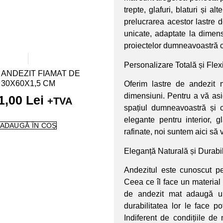
trepte, glafuri, blaturi și 
prelucrarea acestor lastre 
unicate, adaptate la dimens
proiectelor dumneavoastră cu
Personalizare Totală și Flexi
 ANDEZIT FIAMAT DE
30X60X1,5 CM
Oferim lastre de andezit m
dimensiuni. Pentru a vă asi
1,00
Lei
+TVA
spațiul dumneavoastră și 
elegante pentru interior, g
ADAUGĂ ÎN COȘ
rafinate, noi suntem aici să 
Eleganță Naturală și Durabil
Andezitul este cunoscut pe
Ceea ce îl face un material 
de andezit mat adaugă un 
durabilitatea lor le face pot
Indiferent de condițiile de