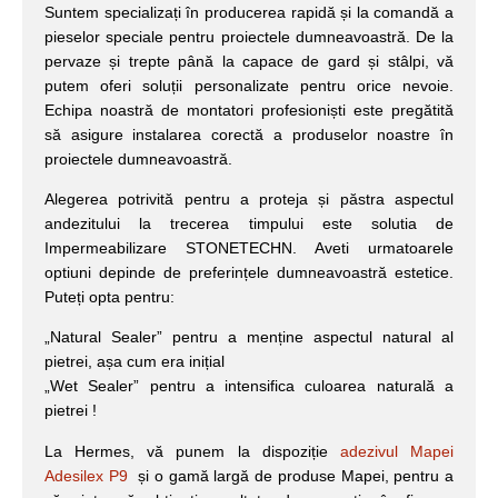
Suntem specializați în producerea rapidă și la comandă a
pieselor speciale pentru proiectele dumneavoastră. De la
pervaze și trepte până la capace de gard și stâlpi, vă
putem oferi soluții personalizate pentru orice nevoie.
Echipa noastră de montatori profesioniști este pregătită
să asigure instalarea corectă a produselor noastre în
proiectele dumneavoastră.
Alegerea potrivită pentru a proteja și păstra aspectul
andezitului la trecerea timpului este solutia de
Impermeabilizare STONETECHN. Aveti urmatoarele
optiuni depinde de preferințele dumneavoastră estetice.
Puteți opta pentru:
„Natural Sealer” pentru a menține aspectul natural al
pietrei, așa cum era inițial
„Wet Sealer” pentru a intensifica culoarea naturală a
pietrei !
La Hermes, vă punem la dispoziție
adezivul Mapei
Adesilex P9
și o gamă largă de produse Mapei, pentru a