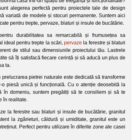
ransforma casa într-un spațiu de eleganță și funcționalitate?
sunt alegerea perfectă pentru proiectele tale de design
gamă variată de modele și stocuri permanente. Suntem aici
izate pentru trepte, pervaze, blaturi și insule de bucătărie.
pentru durabilitatea sa remarcabilă și frumusețea sa
 ideal pentru trepte la scări,
pervaze
la ferestre și blaturi
ferent de stilul sau dimensiunile proiectului tău. Lastrele
ite să îți satisfacă fiecare cerință și să aducă un plus de
a ta.
 prelucrarea pietrei naturale este dedicată să transforme
r-o piesă unică și funcțională. Cu o atenție deosebită la
tă în domeniu, suntem pregătiți să te consiliem și să te
 în realitate.
ze la ferestre sau blaturi și insule de bucătărie, granitul
ent la zgârieturi, căldură și umiditate, granitul este un
treținut. Perfect pentru utilizare în diferite zone ale casei