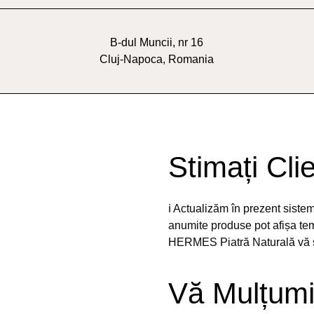
B-dul Muncii, nr 16
Cluj-Napoca, Romania
Stimați Clie
ℹ️ Actualizăm în prezent sist
anumite produse pot afișa temp
HERMES Piatră Naturală vă st
Vă Mulțumi