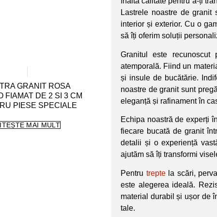
înaltă calitate pentru a-ți t
Lastrele noastre de granit 
interior și exterior. Cu o 
să îți oferim soluții personal
Granitul este recunoscut 
atemporală. Fiind un material
și insule de bucătărie. Indi
TRA GRANIT ROSA
noastre de granit sunt pregăt
 FIAMAT DE 2 SI 3 CM
eleganță și rafinament în cas
RU PIESE SPECIALE
Echipa noastră de experți în
ITEȘTE MAI MULT
fiecare bucată de granit înt
detalii și o experiență vas
ajutăm să îți transformi visele
Pentru
trepte
la scări, perva
este alegerea ideală. Rezist
material durabil și ușor de în
tale.