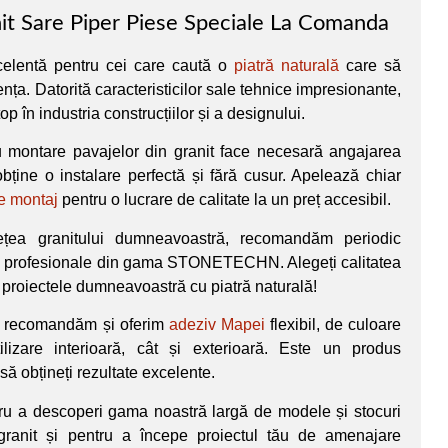
t Sare Piper Piese Speciale La Comanda
celentă pentru cei care caută o
piatră naturală
care să
nța. Datorită caracteristicilor sale tehnice impresionante,
p în industria construcțiilor și a designului.
 montare pavajelor din granit face necesară angajarea
obține o instalare perfectă și fără cusur. Apelează chiar
de montaj
pentru o lucrare de calitate la un preț accesibil.
țea granitului dumneavoastră, recomandăm periodic
ii profesionale din gama STONETECHN. Alegeți calitatea
 proiectele dumneavoastră cu piatră naturală!
e, recomandăm și oferim
adeziv Mapei
flexibil, de culoare
utilizare interioară, cât și exterioară. Este un produs
să obțineți rezultate excelente.
ru a descoperi gama noastră largă de modele și stocuri
ranit și pentru a începe proiectul tău de amenajare