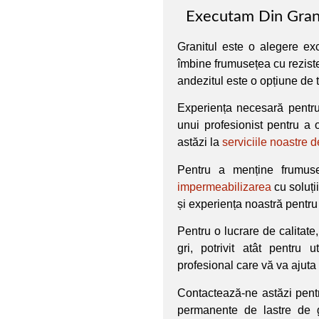
Executam Din Grani
Granitul este o alegere ex
îmbine frumusețea cu reziste
andezitul este o opțiune de to
Experiența necesară pentru
unui profesionist pentru a 
astăzi la
serviciile noastre 
Pentru a menține frumuse
impermeabilizarea
cu soluț
și experiența noastră pentru
Pentru o lucrare de calitat
gri, potrivit atât pentru 
profesional care vă va ajuta 
Contactează-ne astăzi pent
permanente de lastre de g