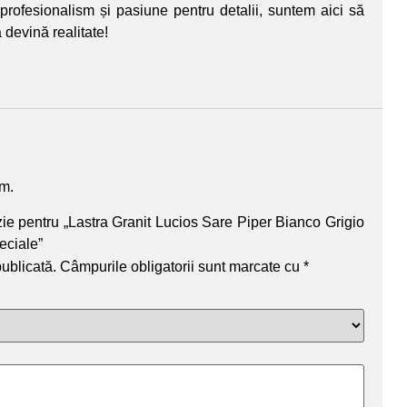
 profesionalism și pasiune pentru detalii, suntem aici să
 devină realitate!
um.
nzie pentru „Lastra Granit Lucios Sare Piper Bianco Grigio
eciale”
publicată.
Câmpurile obligatorii sunt marcate cu
*