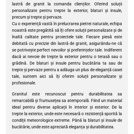
lastră de granit la comanda clienților. Oferind soluții
personalizate pentru trepte la exterior, blaturi și insule,
precum și trepte și pervaze.
Cu o experiență vastă în prelucrarea pietrei naturale, echipa
noastră este pregătită să îți ofere soluții personalizate și de
înaltă calitate pentru proiectele tale. Fiecare piesă este
debitată cu precizie din lastră de granit, asigurându-ne că
se potrivește perfect nevoilor și preferințelor tale. Indiferent
dacă ai nevoie de trepte la exterior pentru o terasă sau o
grădină. De blaturi și insule pentru bucătăria ta sau de
trepte și pervaze pentru a adăuga un plus de eleganță casei
tale, suntem aici să îți oferim soluții personalizate și
profesionale.
Granitul este recunoscut pentru durabilitatea sa
remarcabilă și frumusețea sa atemporală. Fiind un material
ideal pentru diverse aplicații în interior și exterior. De la
trepte la exterior, unde este necesară o rezistență sporită la
condiții meteorologice extreme. Până la blaturi și insule de
bucătărie, unde este apreciată eleganța și durabilitatea.