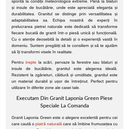
sporită la condiții meteorologice extreme. Până la blaturi
și insule de bucătărie, unde este apreciată eleganța și
durabilitatea. Granitul se distinge prin versatilitatea și
adaptabilitatea sa. Echipa noastră de experți în
prelucrarea pietrei naturale este dedicată să transforme
fiecare bucată de granit într-o piesă unică și funcțională.
Cu o atenție deosebită la detalii și o experiență vastă în
domeniu. Suntem pregătiți să te consiliem și să te ajutăm
să îți transformi visele în realitate.
Pentru
trepte
la scări, pervaze la ferestre sau blaturi și
insule de bucătărie, granitul este alegerea ideală.
Rezistent la zgârieturi, căldură și umiditate, granitul este
un material durabil și ușor de întreținut. Perfect pentru
utilizare în diferite zone ale casei tale.
Executam Din Granit Laponia Green Piese
Speciale La Comanda
Granit Laponia Green este o alegere excelentă pentru cei
care caută o
piatră naturală
care să îmbine frumusețea cu