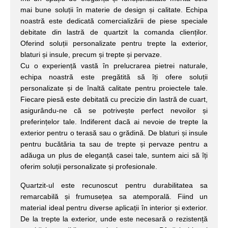
mai bune soluții în materie de design și calitate. Echipa
noastră este dedicată comercializării de piese speciale
debitate din lastră de quartzit la comanda clienților.
Oferind soluții personalizate pentru trepte la exterior,
blaturi și insule, precum și trepte și pervaze.
Cu o experiență vastă în prelucrarea pietrei naturale,
echipa noastră este pregătită să îți ofere soluții
personalizate și de înaltă calitate pentru proiectele tale.
Fiecare piesă este debitată cu precizie din lastră de cuart,
asigurându-ne că se potrivește perfect nevoilor și
preferințelor tale. Indiferent dacă ai nevoie de trepte la
exterior pentru o terasă sau o grădină. De blaturi și insule
pentru bucătăria ta sau de trepte și pervaze pentru a
adăuga un plus de eleganță casei tale, suntem aici să îți
oferim soluții personalizate și profesionale.
Quartzit-ul este recunoscut pentru durabilitatea sa
remarcabilă și frumusețea sa atemporală. Fiind un
material ideal pentru diverse aplicații în interior și exterior.
De la trepte la exterior, unde este necesară o rezistență