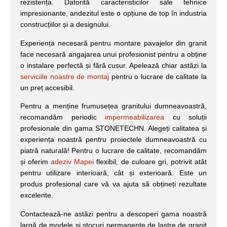
rezistența. Datorită caracteristicilor sale tehnice
impresionante, andezitul este o opțiune de top în industria
construcțiilor și a designului.
Experiența necesară pentru montare pavajelor din granit
face necesară angajarea unui profesionist pentru a obține
o instalare perfectă și fără cusur. Apelează chiar astăzi la
serviciile noastre de montaj
pentru o lucrare de calitate la
un preț accesibil.
Pentru a menține frumusețea granitului dumneavoastră,
recomandăm periodic
impermeabilizarea
cu soluții
profesionale din gama STONETECHN. Alegeți calitatea și
experiența noastră pentru proiectele dumneavoastră cu
piatră naturală! Pentru o lucrare de calitate, recomandăm
și oferim
adeziv Mapei
flexibil, de culoare gri, potrivit atât
pentru utilizare interioară, cât și exterioară. Este un
produs profesional care vă va ajuta să obțineți rezultate
excelente.
Contactează-ne astăzi pentru a descoperi gama noastră
largă de modele și stocuri permanente de lastre de granit