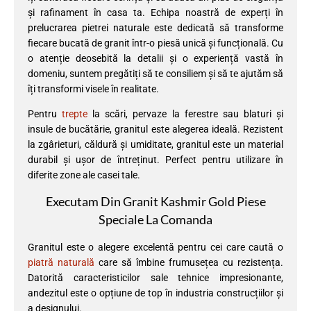
și rafinament în casa ta. Echipa noastră de experți în
prelucrarea pietrei naturale este dedicată să transforme
fiecare bucată de granit într-o piesă unică și funcțională. Cu
o atenție deosebită la detalii și o experiență vastă în
domeniu, suntem pregătiți să te consiliem și să te ajutăm să
îți transformi visele în realitate.
Pentru
trepte
la scări, pervaze la ferestre sau blaturi și
insule de bucătărie, granitul este alegerea ideală. Rezistent
la zgârieturi, căldură și umiditate, granitul este un material
durabil și ușor de întreținut. Perfect pentru utilizare în
diferite zone ale casei tale.
Executam Din Granit Kashmir Gold Piese
Speciale La Comanda
Granitul este o alegere excelentă pentru cei care caută o
piatră naturală
care să îmbine frumusețea cu rezistența.
Datorită caracteristicilor sale tehnice impresionante,
andezitul este o opțiune de top în industria construcțiilor și
a designului.