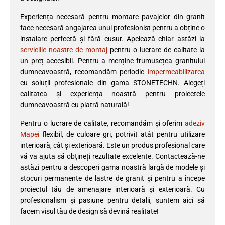
Experiența necesară pentru montare pavajelor din granit
face necesară angajarea unui profesionist pentru a obține o
instalare perfectă și fără cusur. Apelează chiar astăzi la
serviciile noastre de montaj
pentru o lucrare de calitate la
un preț accesibil. Pentru a menține frumusețea granitului
dumneavoastră, recomandăm periodic
impermeabilizarea
cu soluții profesionale din gama STONETECHN. Alegeți
calitatea și experiența noastră pentru proiectele
dumneavoastră cu piatră naturală!
Pentru o lucrare de calitate, recomandăm și oferim
adeziv
Mapei
flexibil, de culoare gri, potrivit atât pentru utilizare
interioară, cât și exterioară. Este un produs profesional care
vă va ajuta să obțineți rezultate excelente. Contactează-ne
astăzi pentru a descoperi gama noastră largă de modele și
stocuri permanente de lastre de granit și pentru a începe
proiectul tău de amenajare interioară și exterioară. Cu
profesionalism și pasiune pentru detalii, suntem aici să
facem visul tău de design să devină realitate!